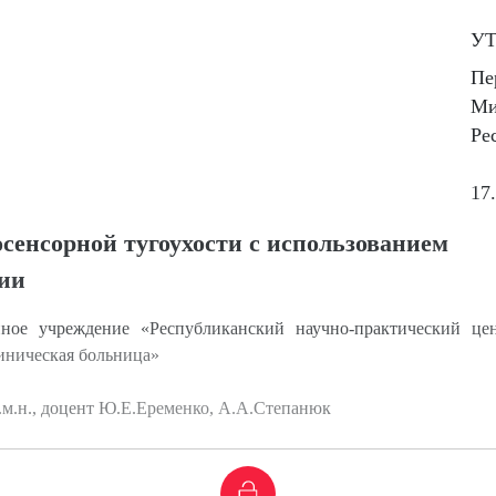
У
Пе
Ми
Ре
17
сенсорной тугоухости с использованием
ции
енное учреждение «Республиканский научно-практический це
иническая больница»
.м.н., доцент Ю.Е.Еременко, А.А.Степанюк