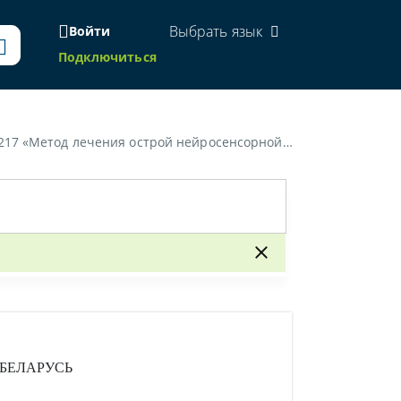
Выбрать язык
Войти
Подключиться
ой тугоухости с использованием гипербарической оксигенации»
БЕЛАРУСЬ