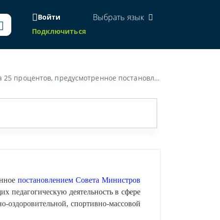
Выбрать язык
Войти
Подключиться
ультуры и спорта", инструктору-методисту по физкультурно-оздоровительной, спортивно-массовой работе физкультурно-оздоровительного центра?»
енное
постановлением Совета Министров
х педагогическую деятельность в сфере
но-оздоровительной, спортивно-массовой