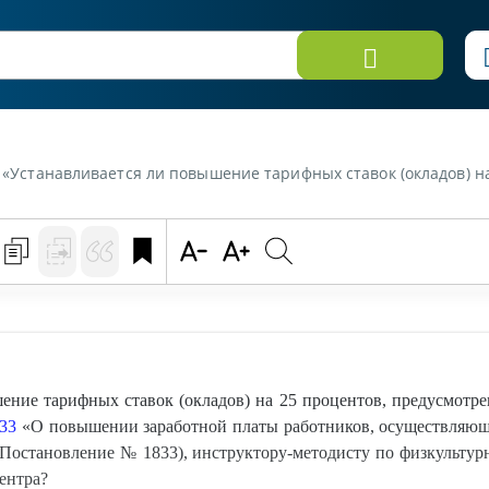
в, предусмотренное постановлением Совета Министров Республики Беларусь от 17.12.2010 № 1833 "О повышении заработной платы работников, осуществляющих педагогическую деятельность в сфере физической к
ение тарифных ставок (окладов) на 25 процентов, предусмотр
833
«О повышении заработной платы работников, осуществляющи
– Постановление № 1833), инструктору-методисту по физкультур
ентра?