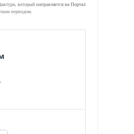
фактура, который направляется на Портал
етным периодом.
м
-