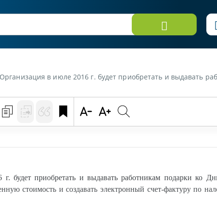
обретать и выдавать работникам подарки ко Дню работников торговли. Необходимо ли организации исчислять налог на добавленную стоимос
 г. будет приобретать и выдавать работникам подарки ко Дн
енную стоимость и создавать электронный счет-фактуру по на