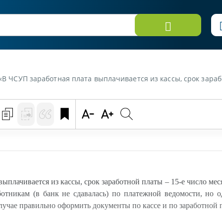
ой платы 15-е число месяца. Заработная плата выдавалась по мере поступления выручки в кассу, сразу работникам (в банк не сдавалась) по платежной ведомости, но один работник находи
плачивается из кассы, срок заработной платы – 15-е число меся
ботникам (в банк не сдавалась) по платежной ведомости, но 
случае правильно оформить документы по кассе и по заработной 