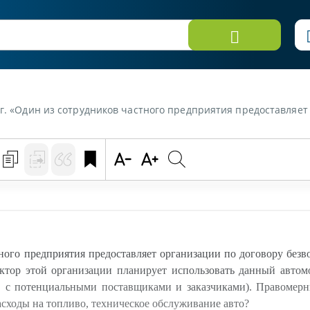
ездного пользования свой автомобиль (пикап, по техпаспорту грузовой). Директор этой организации планирует использовать данный автомобиль для разъездов по городу по делам фирмы (проведение встреч, переговоров с потенциальными поста
ого предприятия предоставляет организации по договору безв
ектор этой организации планирует использовать данный автом
в с потенциальными поставщиками и заказчиками). Правомерн
асходы на топливо, техническое обслуживание авто?