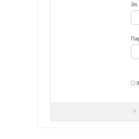
Эл.
Па