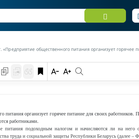
своих работников. При этом стоимость питания удешевляется за счет снятия наценки. Обеды оплачиваются работниками. Облагается ли данное удешевление питания подоходным налогом и начисляются ли
 питания организует горячее питание для своих работников. П
ются работниками.
ие питания подоходным налогом и начисляются ли на него 
тва труда и социальной защиты Республики Беларусь (далее – 