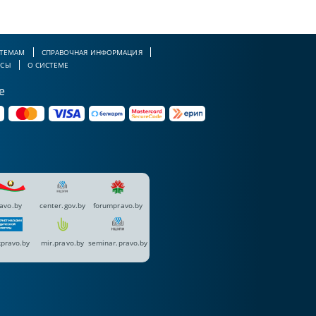
 ТЕМАМ
СПРАВОЧНАЯ ИНФОРМАЦИЯ
РСЫ
О СИСТЕМЕ
е
avo.by
center.gov.by
forumpravo.by
pravo.by
mir.pravo.by
seminar.pravo.by