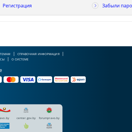
Регистрация
Забыли паро
 ТЕМАМ
СПРАВОЧНАЯ ИНФОРМАЦИЯ
РСЫ
О СИСТЕМЕ
е
avo.by
center.gov.by
forumpravo.by