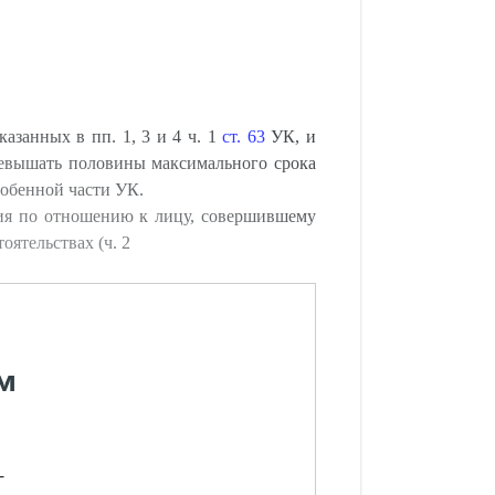
азанных в пп. 1, 3 и 4 ч. 1
ст. 63
УК, и
ревышать половины максимального срока
собенной части УК.
ния по отношению к лицу, совершившему
ятельствах (ч. 2
м
-