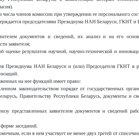
асия).
з числа членов комиссии при утверждении ее персонального сос
верждается председателями Президиума НАН Беларуси, ГКНТ и 
вителем документов и сведений, их анализ и на его основе
ти заявителя;
б оценке результатов научной, научно-технической и инноваци
еля Президиума НАН Беларуси и (или) Председателя ГКНТ в 
низаций.
оженных на нее функций имеет право:
вленном законодательством порядке от государственных орган
ларусь, Правительству Республики Беларусь, документы и св
ализу представленных заявителем документов и сведений ра
 форме заседаний.
омочным, если в нем участвует не менее двух третей от списочно