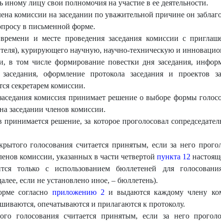
ь иному лицу свои полномочия на участие в ее деятельности.
ена комиссии на заседании по уважительной причине он заблаго
просу в письменной форме.
 времени и месте проведения заседания комиссии с приглаш
тителя), курирующего научную, научно-техническую и инновацио
ии, в том числе формирование повестки дня заседания, инфор
 заседания, оформление протокола заседания и проектов з
ся секретарем комиссии.
заседания комиссия принимает решение о выборе формы голосо
а заседании членов комиссии.
 принимается решение, за которое проголосовал сопредседател
крытого голосования считается принятым, если за него прого
ленов комиссии, указанных в части четвертой
пункта 12
настоящ
ится только с использованием бюллетеней для голосован
лее, если не установлено иное, – бюллетень).
орме согласно
приложению 2
и выдаются каждому члену ком
иваются, опечатываются и прилагаются к протоколу.
го голосования считается принятым, если за него проголо