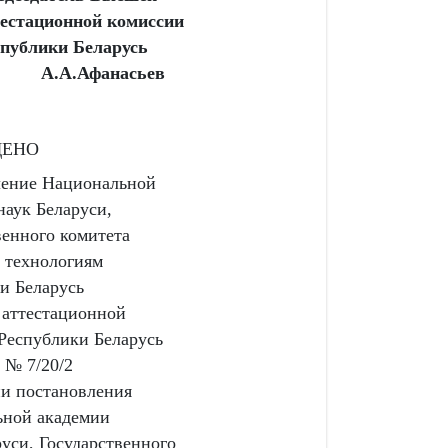
тестационной комиссии
спублики Беларусь
А.А.Афанасьев
ДЕНО
ление Национальной
наук Беларуси,
венного комитета
и технологиям
и Беларусь
аттестационной
Республики Беларусь
 № 7/20/2
ии постановления
ьной академии
руси, Государственного