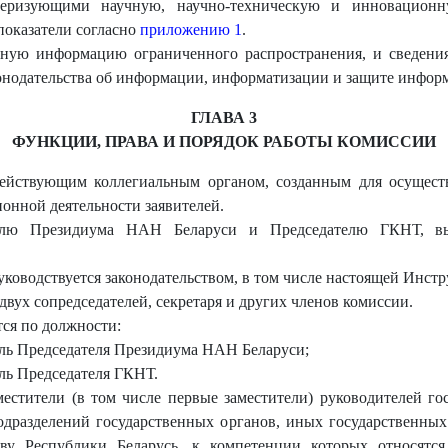
теризующими научную, научно-техническую и инновационну
показатели согласно
приложению 1
.
ную информацию ограниченного распространения, и сведения
конодательства об информации, информатизации и защите инфор
ГЛАВА 3
ФУНКЦИИ, ПРАВА И ПОРЯДОК РАБОТЫ КОМИССИИ
действующим коллегиальным органом, созданным для осущест
онной деятельности заявителей.
телю Президиума НАН Беларуси и Председателю ГКНТ, вы
руководствуется законодательством, в том числе настоящей Инст
двух сопредседателей, секретаря и других членов комиссии.
ся по должности:
ель Председателя Президиума НАН Беларуси;
ль Председателя ГКНТ.
естители (в том числе первые заместители) руководителей го
подразделений государственных органов, иных государственны
ву Республики Беларусь, к компетенции которых относятся