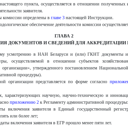
 настоящего пункта, осуществляется в отношении полученных 
тельности заявителя.
ты комиссии определены в
главе 3
настоящей Инструкции.
одологическое обеспечение деятельности комиссии осуществляе
ГЛАВА 2
ИЯ ДОКУМЕНТОВ И СВЕДЕНИЙ ДЛЯ АККРЕДИТАЦИИ
воему усмотрению в НАН Беларуси и (или) ГКНТ документы 
уры, осуществляемой в отношении субъектов хозяйствова
й организации», утвержденного постановлением Национальной
ративной процедуры).
ной организации представляется по форме согласно
приложе
х, характеризующих научную, научно-техническую и инноваци
ласно
приложению 2
к Регламенту административной процедуры
даты включения заявителя в Единый государственный регис
пять или более лет;
с даты включения заявителя в ЕГР прошло менее пяти лет.