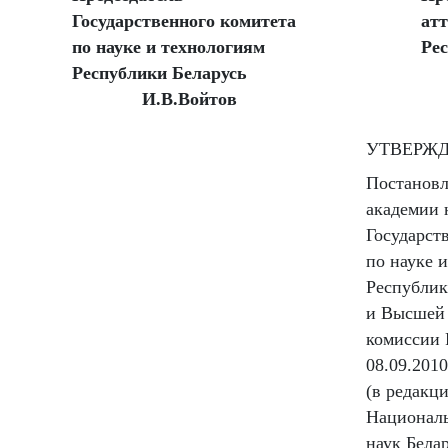
Государственного комитета
ат
по науке и технологиям
Ре
Республики Беларусь
И.В.Войтов
УТВЕРЖ
Постанов
академии 
Государст
по науке 
Республик
и Высшей 
комиссии 
08.09.2010
(в редакц
Национал
наук Бела