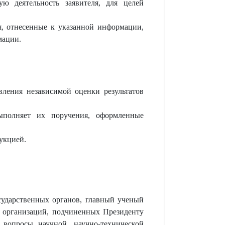
ю деятельность заявителя, для целей
, отнесенные к указанной информации,
мации.
вления независимой оценки результатов
полняет их поручения, оформленные
рукцией.
сударственных органов, главный ученый
х организаций, подчиненных Президенту
 вопросы научной, научно-технической