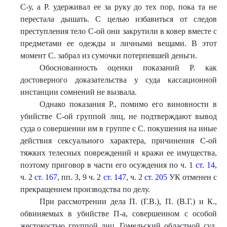
С-у, а Р. удерживал ее за руку до тех пор, пока та не
перестала дышать. С целью избавиться от следов
преступления тело С-ой они закрутили в ковер вместе с
предметами ее одежды и личными вещами. В этот
момент С. забрал из сумочки потерпевшей деньги.
Обоснованность оценки показаний Р. как
достоверного доказательства у суда кассационной
инстанции сомнений не вызвала.
Однако показания Р., помимо его виновности в
убийстве С-ой группой лиц, не подтверждают вывод
суда о совершении им в группе с С. покушения на иные
действия сексуального характера, причинения С-ой
тяжких телесных повреждений и кражи ее имущества,
поэтому приговор в части его осуждения по ч. 1
ст. 14
,
ч. 2
ст. 167
, пп. 3, 9 ч. 2
ст. 147
, ч. 2
ст. 205
УК отменен с
прекращением производства по делу.
При рассмотрении дела П. (Г.В.), П. (В.Г.) и К.,
обвиняемых в убийстве П-а, совершенном с особой
жестокостью группой лиц, Гомельский областной суд,