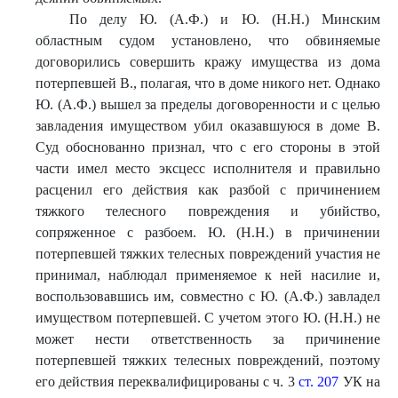
По делу Ю. (А.Ф.) и Ю. (Н.Н.) Минским
областным судом установлено, что обвиняемые
договорились совершить кражу имущества из дома
потерпевшей В., полагая, что в доме никого нет. Однако
Ю. (А.Ф.) вышел за пределы договоренности и с целью
завладения имуществом убил оказавшуюся в доме В.
Суд обоснованно признал, что с его стороны в этой
части имел место эксцесс исполнителя и правильно
расценил его действия как разбой с причинением
тяжкого телесного повреждения и убийство,
сопряженное с разбоем. Ю. (Н.Н.) в причинении
потерпевшей тяжких телесных повреждений участия не
принимал, наблюдал применяемое к ней насилие и,
воспользовавшись им, совместно с Ю. (А.Ф.) завладел
имуществом потерпевшей. С учетом этого Ю. (Н.Н.) не
может нести ответственность за причинение
потерпевшей тяжких телесных повреждений, поэтому
его действия переквалифицированы с ч. 3
ст. 207
УК на