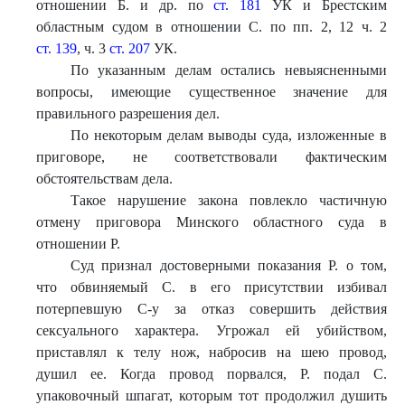
отношении Б. и др. по
ст. 181
УК и Брестским
областным судом в отношении С. по пп. 2, 12 ч. 2
ст. 139
, ч. 3
ст. 207
УК.
По указанным делам остались невыясненными
вопросы, имеющие существенное значение для
правильного разрешения дел.
По некоторым делам выводы суда, изложенные в
приговоре, не соответствовали фактическим
обстоятельствам дела.
Такое нарушение закона повлекло частичную
отмену приговора Минского областного суда в
отношении Р.
Суд признал достоверными показания Р. о том,
что обвиняемый С. в его присутствии избивал
потерпевшую С-у за отказ совершить действия
сексуального характера. Угрожал ей убийством,
приставлял к телу нож, набросив на шею провод,
душил ее. Когда провод порвался, Р. подал С.
упаковочный шпагат, которым тот продолжил душить