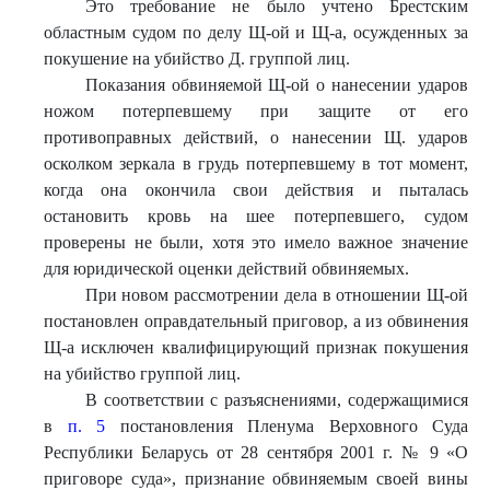
Это требование не было учтено Брестским
областным судом по делу Щ-ой и Щ-а, осужденных за
покушение на убийство Д. группой лиц.
Показания обвиняемой Щ-ой о нанесении ударов
ножом потерпевшему при защите от его
противоправных действий, о нанесении Щ. ударов
осколком зеркала в грудь потерпевшему в тот момент,
когда она окончила свои действия и пыталась
остановить кровь на шее потерпевшего, судом
проверены не были, хотя это имело важное значение
для юридической оценки действий обвиняемых.
При новом рассмотрении дела в отношении Щ-ой
постановлен оправдательный приговор, а из обвинения
Щ-а исключен квалифицирующий признак покушения
на убийство группой лиц.
В соответствии с разъяснениями, содержащимися
в
п. 5
постановления Пленума Верховного Суда
Республики Беларусь от 28 сентября 2001 г. № 9 «О
приговоре суда», признание обвиняемым своей вины