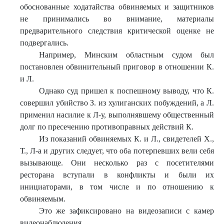
обоснованные ходатайства обвиняемых и защитников
не принимались во внимание, материалы
предварительного следствия критической оценке не
подвергались.
Например, Минским областным судом был
постановлен обвинительный приговор в отношении К.
и Л.
Однако суд пришел к поспешному выводу, что К.
совершил убийство З. из хулиганских побуждений, а Л.
применил насилие к Л-у, выполнявшему общественный
долг по пресечению противоправных действий К.
Из показаний обвиняемых К. и Л., свидетелей Х.,
Т., Л-а и других следует, что оба потерпевших вели себя
вызывающе. Они несколько раз с посетителями
ресторана вступали в конфликты и были их
инициаторами, в том числе и по отношению к
обвиняемым.
Это же зафиксировано на видеозаписи с камер
видеонаблюдения.