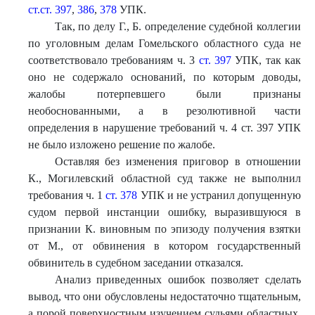
ст.ст. 397
,
386
,
378
УПК.
Так, по делу Г., Б. определение судебной коллегии
по уголовным делам Гомельского областного суда не
соответствовало требованиям ч. 3
ст. 397
УПК, так как
оно не содержало оснований, по которым доводы,
жалобы потерпевшего были признаны
необоснованными, а в резолютивной части
определения в нарушение требований ч. 4 ст. 397 УПК
не было изложено решение по жалобе.
Оставляя без изменения приговор в отношении
К., Могилевский областной суд также не выполнил
требования ч. 1
ст. 378
УПК и не устранил допущенную
судом первой инстанции ошибку, выразившуюся в
признании К. виновным по эпизоду получения взятки
от М., от обвинения в котором государственный
обвинитель в судебном заседании отказался.
Анализ приведенных ошибок позволяет сделать
вывод, что они обусловлены недостаточно тщательным,
а порой поверхностным изучением судьями областных,