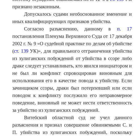
признано незаконным.
Допускалось судами необоснованное вменение и
иных квалифицирующих признаков убийства.
Согласно разъяснению, данному в
п. 17
постановления Пленума Верховного Суда от 17 декабря
2002 г. № 9 «О судебной практике по делам об убийстве
(
ст. 139
УК)», для правильного отграничения убийства
из хулиганских побуждений от убийства в ссоре либо
драке следует устанавливать, кто явился инициатором и
не был ли конфликт спровоцирован виновным для
использования его в качестве повода к убийству. Если
зачинщиком ссоры, драки был потерпевший или если
поводом к конфликту послужило его неправомерное
поведение, виновный не может нести ответственность
за убийство из хулиганских побуждений.
Витебский областной суд не учел данного
разъяснения и признал совершение обвиняемыми С. и
П. убийства из хулиганских побуждений, поскольку