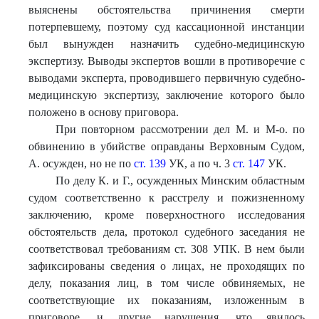
выяснены обстоятельства причинения смерти
потерпевшему, поэтому суд кассационной инстанции
был вынужден назначить судебно-медицинскую
экспертизу. Выводы экспертов вошли в противоречие с
выводами эксперта, проводившего первичную судебно-
медицинскую экспертизу, заключение которого было
положено в основу приговора.
При повторном рассмотрении дел М. и М-о. по
обвинению в убийстве оправданы Верховным Судом,
А. осужден, но не по
ст. 139
УК, а по ч. 3
ст. 147
УК.
По делу К. и Г., осужденных Минским областным
судом соответственно к расстрелу и пожизненному
заключению, кроме поверхностного исследования
обстоятельств дела, протокол судебного заседания не
соответствовал требованиям ст. 308 УПК. В нем были
зафиксированы сведения о лицах, не проходящих по
делу, показания лиц, в том числе обвиняемых, не
соответствующие их показаниям, изложенным в
приговоре, и другие нарушения, что явилось