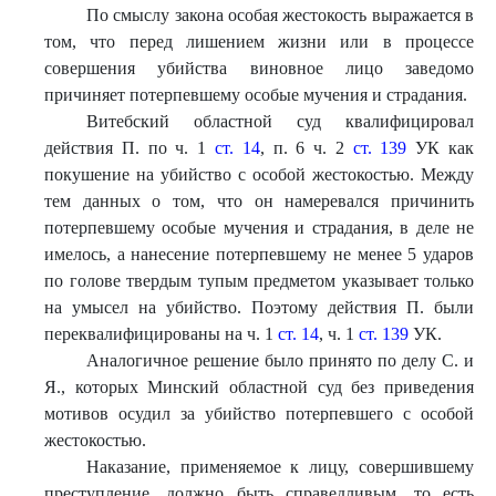
По смыслу закона особая жестокость выражается в
том, что перед лишением жизни или в процессе
совершения убийства виновное лицо заведомо
причиняет потерпевшему особые мучения и страдания.
Витебский областной суд квалифицировал
действия П. по ч. 1
ст. 14
, п. 6 ч. 2
ст. 139
УК как
покушение на убийство с особой жестокостью. Между
тем данных о том, что он намеревался причинить
потерпевшему особые мучения и страдания, в деле не
имелось, а нанесение потерпевшему не менее 5 ударов
по голове твердым тупым предметом указывает только
на умысел на убийство. Поэтому действия П. были
переквалифицированы на ч. 1
ст. 14
, ч. 1
ст. 139
УК.
Аналогичное решение было принято по делу С. и
Я., которых Минский областной суд без приведения
мотивов осудил за убийство потерпевшего с особой
жестокостью.
Наказание, применяемое к лицу, совершившему
преступление, должно быть справедливым, то есть