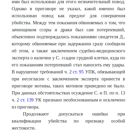
ими был использован для этого незначительный повод.
Однако в приговоре не указал, какой именно был
использован повод как предлог для совершения
убийства. Между тем показания обвиняемых о том, что
зачинщиком ссоры и драки был сам потерпевший,
объективно подтверждались показаниями свидетеля Д.,
которому обвиняемые при задержании сразу сообщили
об этом, а также заключением судебно-медицинского
эксперта о наличии у С. ссадин грудной клетки, куда по
его показаниям потерпевший стал наносить ему удары.
В нарушение требований ч. 2
ст. 95
УПК, обязывающей
при несогласии с заключением эксперта привести в
приговоре мотивы, таких мотивов приведено не было.
При данных обстоятельствах осуждение С. и П. по п. 13
ч. 2
ст. 139
УК признано необоснованным и исключено
из приговора.
Продолжают допускаться ошибки при
квалификации убийства по признаку особой
жестокости.