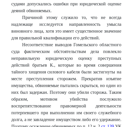
судами допускались ошибки при юридической оценке
деяний обвиняемых.
Причиной этому служило то, что не всегда
надлежаще исследуется направленность умысла
виновного лица, хотя это имеет существенное значение
для правильной квалификации его действий.
Несоответствие выводов Гомельского областного
суда фактическим обстоятельствам дела повлекло
неправильную юридическую оценку преступных
действий братьев К., которые во время совершения
тайного хищения силового кабеля были застигнуты на
месте преступления сторожем. Прекратив изъятие
имущества, обвиняемые пытались скрыться, но один из
них был задержан. Поэтому они убили сторожа. Таким
образом, мотивом убийства послужило
воспрепятствование правомерной деятельности
потерпевшего при выполнении им своего служебного
долга, а не завладение имуществом либо его удержание.
Поэтому осуждение обвиняемых по п. 12 ч. 2
ст. 139
УК