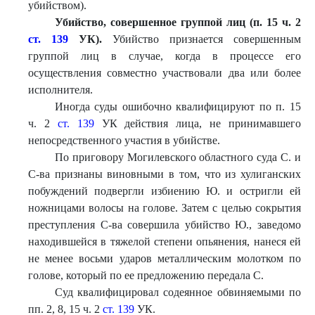
убийством).
Убийство, совершенное группой лиц (п. 15 ч. 2
ст. 139
УК).
Убийство признается совершенным
группой лиц в случае, когда в процессе его
осуществления совместно участвовали два или более
исполнителя.
Иногда суды ошибочно квалифицируют по п. 15
ч. 2
ст. 139
УК действия лица, не принимавшего
непосредственного участия в убийстве.
По приговору Могилевского областного суда С. и
С-ва признаны виновными в том, что из хулиганских
побуждений подвергли избиению Ю. и остригли ей
ножницами волосы на голове. Затем с целью сокрытия
преступления С-ва совершила убийство Ю., заведомо
находившейся в тяжелой степени опьянения, нанеся ей
не менее восьми ударов металлическим молотком по
голове, который по ее предложению передала С.
Суд квалифицировал содеянное обвиняемыми по
пп. 2, 8, 15 ч. 2
ст. 139
УК.