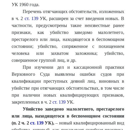
УК 1960 года.
Перечень отягчающих обстоятельств, изложенных
в ч. 2
ст. 139
УК, расширен за счет введения новых. В
частности, предусмотрены такие неизвестные ранее
признаки, как убийство заведомо малолетнего,
престарелого или лица, находящегося в беспомощном
состоянии; убийство, сопряженное с похищением
человека или захватом заложника; убийство,
совершенное группой лиц, и др.
При изучении дел и кассационной практики
Верховного Суда выявлены ошибки судов при
квалификации преступных деяний лиц, виновных в
убийстве при отягчающих обстоятельствах, в том числе
при наличии новых квалифицирующих признаков,
закрепленных в ч. 2
ст. 139
УК.
Убийство заведомо малолетнего, престарелого
или ли
ца, находящегося в беспомощном состоянии
(п. 2 ч. 2
ст. 139
УК),
– новый квалифицированный вид
убийства, который, как показывает судебная практика,