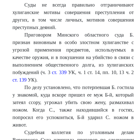
Суды не всегда правильно отграничивают
хулиганские мотивы совершения преступления от
других, в том числе личных, мотивов совершения
преступных деяний.
Приговором Минского областного суда Б.
признан виновным в особо злостном хулиганстве с
угрозой применения предметов, используемых в
качестве оружия, и в покушении на убийство в связи с
выполнением общественного долга, из хулиганских
побуждений (ч. 3
ст. 339
УК, ч. 1 ст. 14, пп. 10, 13 ч. 2
ст. 139
УК).
По делу установлено, что потерпевшая Б. гостила
у знакомой, куда вскоре пришел ее муж Б-й, который
затеял ссору, угрожал убить свою жену, размахивал
ножом. Когда С., также находившийся в гостях,
попросил его успокоиться, Б-й ударил С. ножом в
живот.
Судебная коллегия по уголовным делам
Верховного Суда изменила приговор по следующим