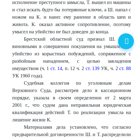
исполнение преступного замысла, Т. вышел из машины
и стал искать будто бы потерянные ключи, а Ш. напал с
ножом на К. и нанес ему ранение в область шеи и
живота. К. оказал активное сопротивление, поэтому
умысел на убийство не был доведен до конца.
Брестский областной суд признал Ш. и Т.
виновными в совершении покушения на умышленное
убийство из корыстных побуждений, сопряженное с
разбойным нападением, с целью завладения
имуществом (ч. 1
ст. 14
, п. 12 ч. 2
ст. 139
УК, ч. 2
ст. 88
УК 1960 года).
Судебная коллегия по уголовным делам
Верховного Суда, рассмотрев дело в кассационном
порядке, указала в своем определении от 2 марта
2001 г., что судом дана неправильная юридическая
квалификация действий Т. по реализации умысла на
лишение жизни К.
Материалами дела установлено, что согласно
предварительной договоренности Ш. и Т. распределили