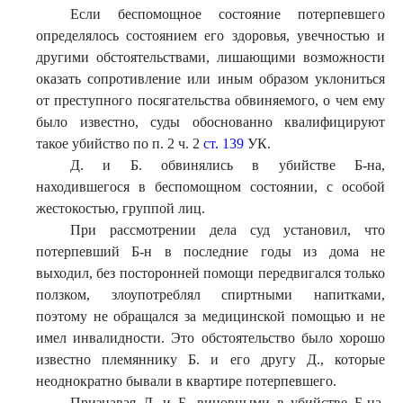
Если беспомощное состояние потерпевшего
определялось состоянием его здоровья, увечностью и
другими обстоятельствами, лишающими возможности
оказать сопротивление или иным образом уклониться
от преступного посягательства обвиняемого, о чем ему
было известно, суды обоснованно квалифицируют
такое убийство по п. 2 ч. 2
ст. 139
УК.
Д. и Б. обвинялись в убийстве Б-на,
находившегося в беспомощном состоянии, с особой
жестокостью, группой лиц.
При рассмотрении дела суд установил, что
потерпевший Б-н в последние годы из дома не
выходил, без посторонней помощи передвигался только
ползком, злоупотреблял спиртными напитками,
поэтому не обращался за медицинской помощью и не
имел инвалидности. Это обстоятельство было хорошо
известно племяннику Б. и его другу Д., которые
неоднократно бывали в квартире потерпевшего.
Признавая Д. и Б. виновными в убийстве Б-на,