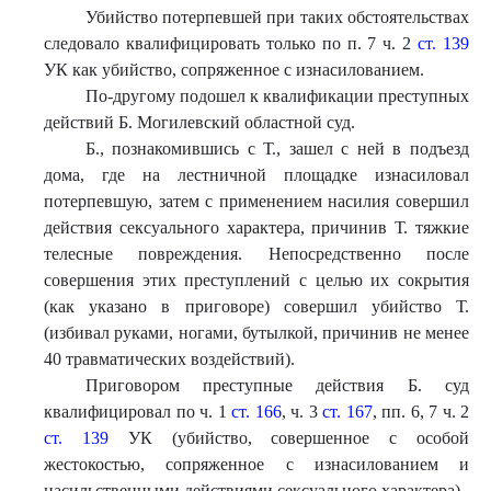
Убийство потерпевшей при таких обстоятельствах
следовало квалифицировать только по п. 7 ч. 2
ст. 139
УК как убийство, сопряженное с изнасилованием.
По-другому подошел к квалификации преступных
действий Б. Могилевский областной суд.
Б., познакомившись с Т., зашел с ней в подъезд
дома, где на лестничной площадке изнасиловал
потерпевшую, затем с применением насилия совершил
действия сексуального характера, причинив Т. тяжкие
телесные повреждения. Непосредственно после
совершения этих преступлений с целью их сокрытия
(как указано в приговоре) совершил убийство Т.
(избивал руками, ногами, бутылкой, причинив не менее
40 травматических воздействий).
Приговором преступные действия Б. суд
квалифицировал по ч. 1
ст. 166
, ч. 3
ст. 167
, пп. 6, 7 ч. 2
ст. 139
УК (убийство, совершенное с особой
жестокостью, сопряженное с изнасилованием и
насильственными действиями сексуального характера).