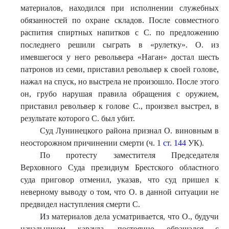
материалов, находился при исполнении служебных
обязанностей по охране складов. После совместного
распития спиртных напитков с С. по предложению
последнего решили сыграть в «рулетку». О. из
имевшегося у него револьвера «Наган» достал шесть
патронов из семи, приставил револьвер к своей голове,
нажал на спуск, но выстрела не произошло. После этого
он, грубо нарушая правила обращения с оружием,
приставил револьвер к голове С., произвел выстрел, в
результате которого С. был убит.
Суд Лунинецкого района признал О. виновным в
неосторожном причинении смерти (ч. 1
ст. 144
УК).
По протесту заместителя Председателя
Верховного Суда президиум Брестского областного
суда приговор отменил, указав, что суд пришел к
неверному выводу о том, что О. в данной ситуации не
предвидел наступления смерти С.
Из материалов дела усматривается, что О., будучи
начальником караула, постоянно обращался с