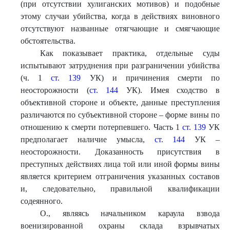
(при отсутствии хулиганских мотивов) и подобные
этому случаи убийства, когда в действиях виновного
отсутствуют названные отягчающие и смягчающие
обстоятельства.
Как показывает практика, отдельные суды
испытывают затруднения при разграничении убийства
(ч. 1
ст. 139
УК) и причинения смерти по
неосторожности (
ст. 144
УК). Имея сходство в
объективной стороне и объекте, данные преступления
различаются по субъективной стороне – форме вины по
отношению к смерти потерпевшего. Часть 1
ст. 139
УК
предполагает наличие умысла,
ст. 144
УК –
неосторожности. Доказанность присутствия в
преступных действиях лица той или иной формы вины
является критерием отграничения указанных составов
и, следовательно, правильной квалификации
содеянного.
О., являясь начальником караула взвода
военизированной охраны склада взрывчатых