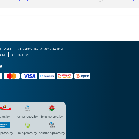
 ТЕМАМ
СПРАВОЧНАЯ ИНФОРМАЦИЯ
РСЫ
О СИСТЕМЕ
е
avo.by
center.gov.by
forumpravo.by
pravo.by
mir.pravo.by
seminar.pravo.by