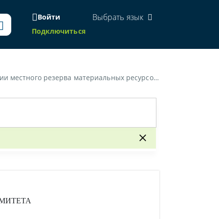
Выбрать язык
Войти
Подключиться
альных ресурсов для ликвидации чрезвычайных ситуаций»
МИТЕТА