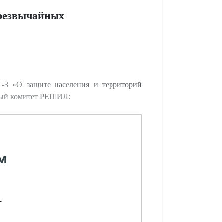
чрезвычайных
-З «О защите населения и территорий
ный комитет РЕШИЛ:
м
-