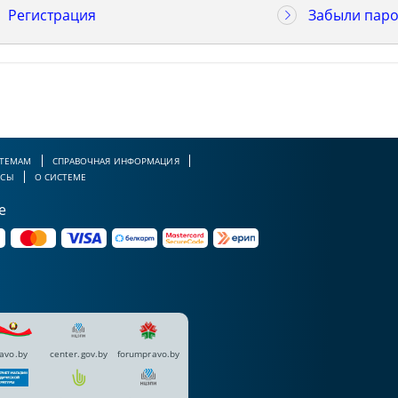
Регистрация
Забыли паро
 ТЕМАМ
СПРАВОЧНАЯ ИНФОРМАЦИЯ
РСЫ
О СИСТЕМЕ
е
avo.by
center.gov.by
forumpravo.by