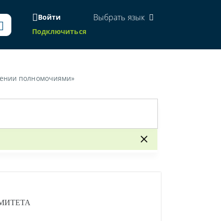
Выбрать язык
Войти
Подключиться
елении полномочиями»
МИТЕТА