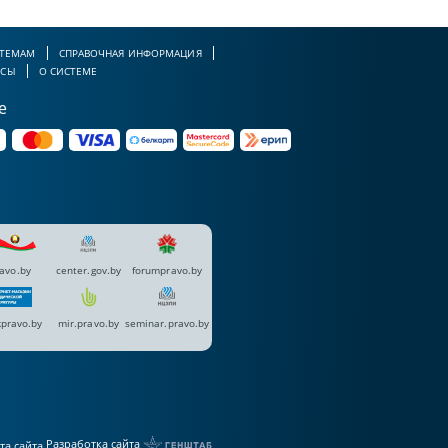
 ТЕМАМ
СПРАВОЧНАЯ ИНФОРМАЦИЯ
РСЫ
О СИСТЕМЕ
е
avo.by
center.gov.by
forumpravo.by
pravo.by
mir.pravo.by
seminar.pravo.by
Разработка сайта
та сайта