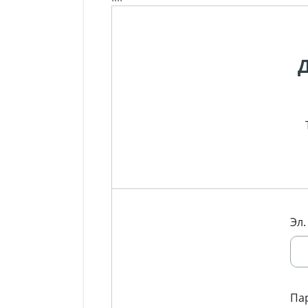
Эл.
Па