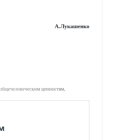
А.Лукашенко
 общечеловеческим ценностям,
м