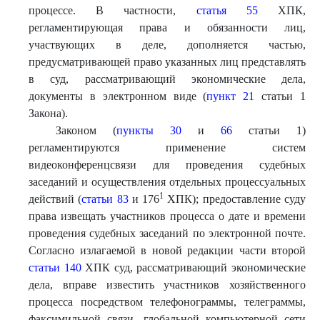
процессе. В частности,
статья 55
ХПК,
регламентирующая права и обязанности лиц,
участвующих в деле, дополняется частью,
предусматривающей право указанных лиц представлять
в суд, рассматривающий экономические дела,
документы в электронном виде (
пункт 21
статьи 1
Закона).
Законом (
пункты 30
и
66
статьи 1)
регламентируются применение систем
видеоконференцсвязи для проведения судебных
заседаний и осуществления отдельных процессуальных
1
действий (
статьи 83
и 176
ХПК); предоставление суду
права извещать участников процесса о дате и времени
проведения судебных заседаний по электронной почте.
Согласно излагаемой в новой редакции части второй
статьи 140
ХПК суд, рассматривающий экономические
дела, вправе известить участников хозяйственного
процесса посредством телефонограммы, телеграммы,
факсимильной связи, глобальной компьютерной сети