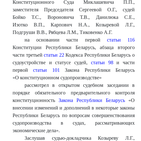
Конституционного Суда Миклашевича П.П.,
заместителя Председателя Сергеевой О.Г., судей
Бойко Т.С., Вороновича Т.В., Данилюка С.Е.,
Изотко В.П., Карпович Н.А., Козыревой Л.Г.,
Подгруши В.В., Рябцева Л.М., Тиковенко А.Г.
на основании части первой
статьи 116
Конституции Республики Беларусь, абзаца второго
части третьей
статьи 22
Кодекса Республики Беларусь о
судоустройстве и статусе судей,
статьи 98
и части
первой
статьи 101
Закона Республики Беларусь
«О конституционном судопроизводстве»
рассмотрел в открытом судебном заседании в
порядке обязательного предварительного контроля
конституционность
Закона Республики Беларусь
«О
внесении изменений и дополнений в некоторые законы
Республики Беларусь по вопросам совершенствования
судопроизводства в судах, рассматривающих
экономические дела».
Заслушав судью-докладчика Козыреву Л.Г.,