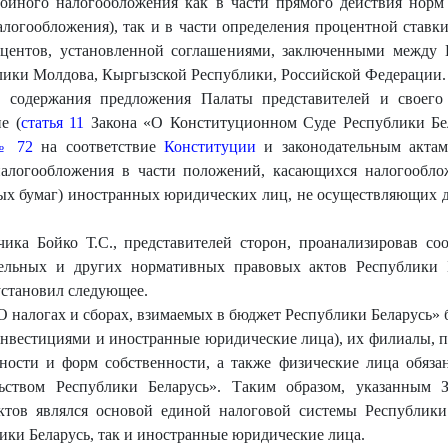
войного налогообложения как в части прямого действия норм
логообложения), так и в части определения процентной став
центов, установленной соглашениями, заключенными между 
лики Молдова, Кыргызской Республики, Российской Федерации.
 содержания предложения Палаты представителей и своего 
е (
статья 11
Закона «О Конституционном Суде Республики Бел
№ 72
на соответствие
Конституции
и законодательным актам
алогообложения в части положений, касающихся налогообл
ых бумаг) иностранных юридических лиц, не осуществляющих де
чика Бойко Т.С., представителей сторон, проанализировав 
ельных и других нормативных правовых актов Республики 
установил следующее.
О налогах и сборах, взимаемых в бюджет Республики Беларусь» 
нвестициями и иностранные юридические лица), их филиалы, п
ности и форм собственности, а также физические лица обяз
льством Республики Беларусь». Таким образом, указанным
тов являлся основой единой налоговой системы Республик
ики Беларусь, так и иностранные юридические лица.