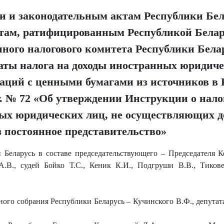
и и законодательным актам Республики Бел
там, ратифицированным Республикой Белар
ного налогового комитета Республики Белар
латы налога на доходы иностранных юридиче
аций с ценными бумагами из источников в 
 г. № 72 «Об утверждении Инструкции о нал
ных юридических лиц, не осуществляющих д
з постоянное представительство»
Беларусь в составе председательствующего – Председателя К
А.В., судей Бойко Т.С., Кеник К.И., Подгруши В.В., Тикове
ого собрания Республики Беларусь – Кучинского В.Ф., депута