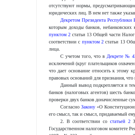
отсутствуют нормы, предусматривающие
юридических лиц. В нем нет также указа
Декретом Президента Республики Б
которым доходы банков, небанковских 
пунктом 2
статьи 13 Общей части Налог
соответствии с
пунктом 2
статьи 13 Общ
лица.
С учетом того, что в
Декрете № 4
исключений (круг плательщиков охвачен
что дает основание относить к этому 
правовых оснований для признания, что
Данный вывод подкрепляется и тем
банков (налоговых агентов) шесть банк
проверки двух банков доначисленные сум
Согласно
Закону
«О Конституционн
его смысл, так и смысл, придаваемый ем
2. В соответствии со
статьей 2
З
Государственном налоговом комитете Ре