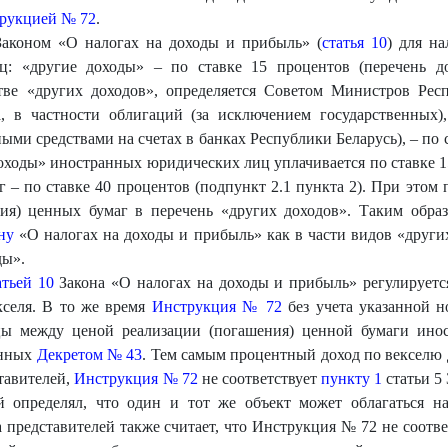
рукцией № 72
.
Законом «О налогах на доходы и прибыль» (
статья 10
) для н
ц: «другие доходы» – по ставке 15 процентов (перечень д
ве «других доходов», определяется Советом Министров Респ
, в частности облигаций (за исключением государственных),
ыми средствами на счетах в банках Республики Беларусь), – по 
доходы» иностранных юридических лиц уплачивается по ставке 15
 – по ставке 40 процентов (подпункт 2.1 пункта 2). При этом
ия) ценных бумаг в перечень «других доходов». Таким образо
ну
«О налогах на доходы и прибыль» как в части видов «других
ды».
атьей 10
Закона «О налогах на доходы и прибыль» регулируетс
екселя. В то же время
Инструкция № 72
без учета указанной 
ицы между ценой реализации (погашения) ценной бумаги и
енных
Декретом № 43
. Тем самым процентный доход по векселю 
тавителей,
Инструкция № 72
не соответствует
пункту 1
статьи 5
й определял, что один и тот же объект может облагаться на
 представителей также считает, что Инструкция № 72 не соот