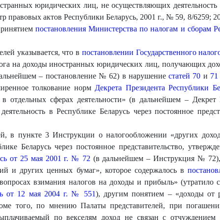
странных юридических лиц, не осуществляющих деятельность в
правовых актов Республики Беларусь, 2001 г., № 59, 8/6259; 2002 
 принятием
постановления Министерства по налогам и сборам Ре
лей указывается, что в
постановлении Государственного налого
ога на доходы иностранных юридических лиц, получающих дох
 дальнейшем – постановление № 62) в нарушение
статей 70
и
71
ширенное толкование норм
Декрета Президента Республики Бе
 в отдельных сферах деятельности» (в дальнейшем – Декрет
еятельность в Республике Беларусь через постоянное предст
й, в пункте 3 Инструкции о налогообложении «других дохо
лике Беларусь через постоянное представительство, утверж
сь от 25 мая 2001 г. № 72
(в дальнейшем – Инструкция № 72),
ций и других ценных бумаг», которое содержалось в
постанов
опросах взимания налогов на доходы и прибыль» (утратило 
ь от 12 мая 2004 г. № 551
), другим понятием – «доходы от 
оме того, по мнению Палаты представителей, при погашении
выплачиваемый по векселям доход не связан с отчуждением в