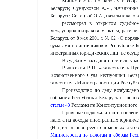
Министерства по налогам и сбора
Беларусь; Сундуковой А.Ч., начальни
Беларусь; Селицкой Э.А., начальника юр
рассмотрел в открытом судебно
международно-правовым актам, ратифиц
Беларусь от 8 мая 2001 г. № 62 «О пор
бумагами из источников в Республике Б
иностранных юридических лиц, не осуще
В судебном заседании приняли учас
Вышкевич В.Н. – заместитель Пре
Хозяйственного Суда Республики Бела
заместитель Министра юстиции Республи
Производство по делу возбужден
собрания Республики Беларусь на осно
статьи 43
Регламента Конституционного 
Проверке подлежали постановлени
налога на доходы иностранных юридиче
(Национальный реестр правовых актов
Министерства по налогам и сборам Респ