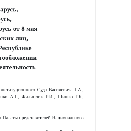
арусь,
усь,
усь от 8 мая
ских лиц,
Республике
огообложении
еятельность
онституционного Суда Василевича Г.А.,
нко А.Г., Филипчик Р.И., Шишко Г.Б.,
та Палаты представителей Национального