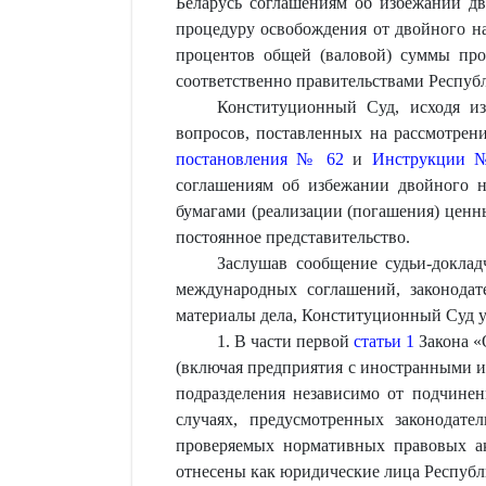
Беларусь соглашениям об избежании д
процедуру освобождения от двойного на
процентов общей (валовой) суммы про
соответственно правительствами Респуб
Конституционный Суд, исходя из
вопросов, поставленных на рассмотрени
постановления № 62
и
Инструкции 
соглашениям об избежании двойного н
бумагами (реализации (погашения) ценн
постоянное представительство.
Заслушав сообщение судьи-доклад
международных соглашений, законодат
материалы дела, Конституционный Суд 
1. В части первой
статьи 1
Закона «
(включая предприятия с иностранными и
подразделения независимо от подчинен
случаях, предусмотренных законодате
проверяемых нормативных правовых ак
отнесены как юридические лица Республ