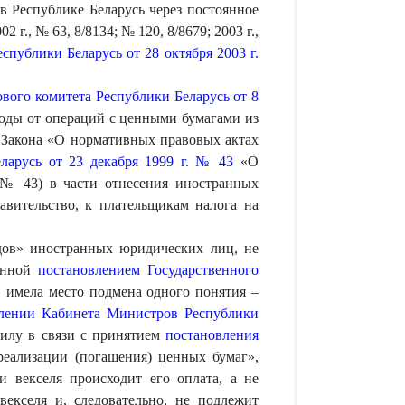
 Республике Беларусь через постоянное
г., № 63, 8/8134; № 120, 8/8679; 2003 г.,
спублики Беларусь от 28 октября 2003 г.
вого комитета Республики Беларусь от 8
оды от операций с ценными бумагами из
Закона «О нормативных правовых актах
ларусь от 23 декабря 1999 г. № 43
«О
 № 43) в части отнесения иностранных
авительство, к плательщикам налога на
дов» иностранных юридических лиц, не
денной
постановлением Государственного
 имела место подмена одного понятия –
лении Кабинета Министров Республики
силу в связи с принятием
постановления
реализации (погашения) ценных бумаг»,
 векселя происходит его оплата, а не
екселя и, следовательно, не подлежит