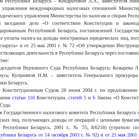
м Республики Беларусь – Кондратовой Л.А., заместителя Ми
ка управления международных налоговых отношений Министе
идического управления Министерства по налогам и сборам Респ
м заседании дело «О соответствии Конституции и законод
ированным Республикой Беларусь, постановлений Государств
ядке уплаты налога на доходы иностранных юридических лиц, п
еларусь» и от 25 мая 2001 г. № 72 «Об утверждении Инструк
ствляющих деятельность в Республике Беларусь через постоянно
тие:
дседателя Верховного Суда Республики Беларусь; Козырева Л.
русь; Куприянов Н.М. – заместитель Генерального прокурора
ки Беларусь.
о Конституционным Судом 28 июня 2004 г. по предложению 
вании
статьи 116
Конституции,
статей 5
и
6
Закона «О Констит
Суда.
я Государственного налогового комитета Республики Беларусь
ских лиц, получающих доходы от операций с ценными бумагами
 Республики Беларусь, 2001 г., № 55, 8/6218) (утратило с
ублики Беларусь от 14 октября 2003 г. № 92
) и
от 25 мая 2001