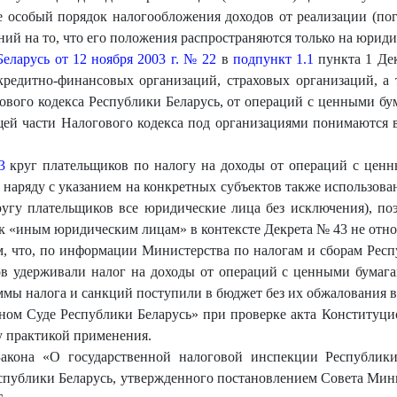
 особый порядок налогообложения доходов от реализации (по
ний на то, что его положения распространяются только на юрид
еларусь от 12 ноября 2003 г. № 22
в
подпункт 1.1
пункта 1 Дек
кредитно-финансовых организаций, страховых организаций, а
ового кодекса Республики Беларусь, от операций с ценными бу
ей части Налогового кодекса под организациями понимаются 
3
круг плательщиков по налогу на доходы от операций с ценн
 наряду с указанием на конкретных субъектов также использов
кругу плательщиков все юридические лица без исключения), п
 к «иным юридическим лицам» в контексте Декрета № 43 не отн
, что, по информации Министерства по налогам и сборам Респ
ов удерживали налог на доходы от операций с ценными бумага
мы налога и санкций поступили в бюджет без их обжалования в
ом Суде Республики Беларусь» при проверке акта Конституци
у практикой применения.
акона «О государственной налоговой инспекции Республик
спублики Беларусь, утвержденного постановлением Совета Мини