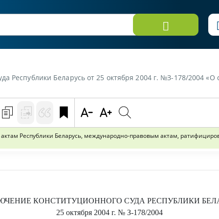
ждународно-правовым актам, ратифицированным Республикой Беларусь, постановлений Государственного налогового комитета Республики Беларусь от 8 мая 2001 г. № 62 "О порядке уплаты налога на доходы иностранных юридических лиц, получающих доходы от операций с ценными бумагами из источников в Республике Белару
актам Республики Беларусь, международно-правовым актам, ратифицирован
ЮЧЕНИЕ
КОНСТИТУЦИОННОГО СУДА РЕСПУБЛИКИ БЕЛ
25 октября 2004 г.
№ З-178/2004