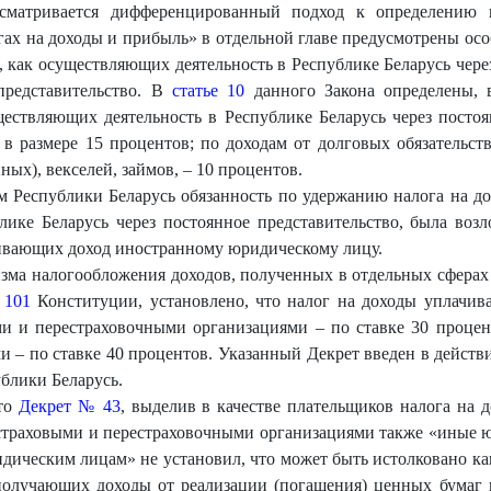
усматривается дифференцированный подход к определению к
ах на доходы и прибыль» в отдельной главе предусмотрены осо
как осуществляющих деятельность в Республике Беларусь через 
представительство. В
статье 10
данного Закона определены, в
ствляющих деятельность в Республике Беларусь через постоя
 в размере 15 процентов; по доходам от долговых обязательств
ых), векселей, займов, – 10 процентов.
ом Республики Беларусь обязанность по удержанию налога на 
ике Беларусь через постоянное представительство, была возл
ивающих доход иностранному юридическому лицу.
зма налогообложения доходов, полученных в отдельных сферах
 101
Конституции, установлено, что налог на доходы уплачива
и и перестраховочными организациями – по ставке 30 проце
 – по ставке 40 процентов. Указанный Декрет введен в действие
блики Беларусь.
что
Декрет № 43
, выделив в качестве плательщиков налога на 
траховыми и перестраховочными организациями также «иные юр
ческим лицам» не установил, что может быть истолковано ка
 получающих доходы от реализации (погашения) ценных бумаг 