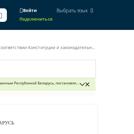
Выбрать язык
Войти
Подключиться
сь" и от 25 мая 2001 г. № 72 "Об утверждении Инструкции о налогообложении "других доходов" иностранных юридических лиц, не осуществляющих деятельность в Республике Беларусь через постоянное представительство"»
ным Республикой Беларусь, постановлений Государственного налогового 
АРУСЬ