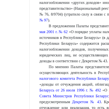
налогообложении «других доходов» ино
представительство» (Национальный реестр 
№ 76, 8/9704) (утратило силу в связи с
№ 97
).
В предложении Палаты представите
мая 2001 г. № 62
«О порядке уплаты нал
источников в Республике Беларусь» (в
Республики Беларусь» содержится рас
налогообложении доходов, полученных
юридических лиц, не осуществляющих д
доходы в соответствии с Декретом № 43.
По мнению Палаты представителе
осуществляющих деятельность в Респуб
налогового комитета Республики Белару
«доходы от отчуждения акций, облига
Беларусь от 26 июля 1996 г. № 492
«О в
Совета Министров Республики Беларус
предусмотренным
Декретом № 43
. Кр
отчуждение или реализация, то есть 