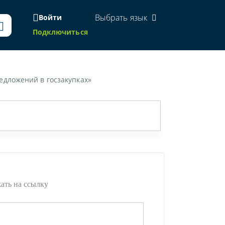
Выбрать язык
Войти
Подключиться
едложений в госзакупках»
жать на ссылку