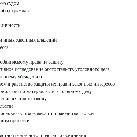
ько судом
вобод граждан
и
 личности
и иных законных владений
есса
обвиняемому права на защиту
тивное исследование обстоятельств уголовного дела
треннему убеждению
ном и равенство защиты их прав и законных интересов
изводство по материалам и уголовному делу
ение их только закону
льства
основе состязательности и равенства сторон
вном процессе
астно-публичного и частного обвинения