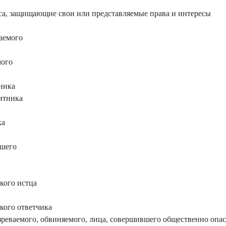
а, защищающие свои или представляемые права и интересы
аемого
мого
ника
итника
ка
вшего
кого истца
кого ответчика
реваемого, обвиняемого, лица, совершившего общественно опас