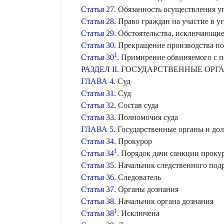
Статья 27.
Обязанность осуществления у
Статья 28.
Право граждан на участие в у
Статья 29.
Обстоятельства, исключающие
Статья 30.
Прекращение производства по 
1
Статья 30
.
Примирение обвиняемого с 
РАЗДЕЛ II
. ГОСУДАРСТВЕННЫЕ ОРГ
ГЛАВА 4.
Суд
Статья 31.
Суд
Статья 32.
Состав суда
Статья 33.
Полномочия суда
ГЛАВА 5.
Государственные органы и до
Статья 34.
Прокурор
1
Статья 34
. Порядок дачи санкции проку
Статья 35.
Начальник следственного под
Статья 36.
Следователь
Статья 37.
Органы дознания
Статья 38.
Начальник органа дознания
1
Статья 38
. Исключена