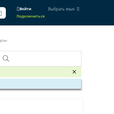
Выбрать язык
Войти
Подключиться
усь»