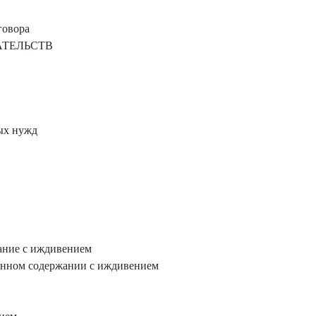
говора
АТЕЛЬСТВ
ных нужд
жание с иждивением
енном содержании с иждивением