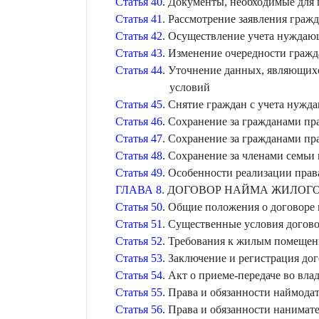
Статья 40
. Документы, необходимые для
Статья 41
. Рассмотрение заявления гра
Статья 42
. Осуществление учета нужда
Статья 43
. Изменение очередности граж
Статья 44
. Уточнение данных, являющих
условий
Статья 45
. Снятие граждан с учета нуж
Статья 46
. Сохранение за гражданами п
Статья 47
. Сохранение за гражданами п
Статья 48
. Сохранение за членами семь
Статья 49
. Особенности реализации пра
ГЛАВА 8
. ДОГОВОР НАЙМА ЖИЛО
Статья 50
. Общие положения о договоре
Статья 51
. Существенные условия догов
Статья 52
. Требования к жилым помещен
Статья 53
. Заключение и регистрация д
Статья 54
. Акт о приеме-передаче во вл
Статья 55
. Права и обязанности наймод
Статья 56
. Права и обязанности нанима