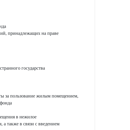
нда
ений, принадлежащих на праве
странного государства
аты за пользование жилым помещением,
 фонда
мещения в нежилое
 а также в связи с введением