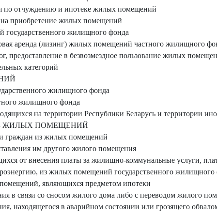
ия по отчуждению и ипотеке жилых помещений
й на приобретение жилых помещений
й государственного жилищного фонда
совая аренда (лизинг) жилых помещений частного жилищного фо
алог, предоставление в безвозмездное пользование жилых помещ
ельных категорий
НИЙ
ударственного жилищного фонда
тного жилищного фонда
одящихся на территории Республики Беларусь и территории ино
ИЗ ЖИЛЫХ ПОМЕЩЕНИЙ
ии граждан из жилых помещений
оставления им другого жилого помещения
щихся от внесения платы за жилищно-коммунальные услуги, пл
троэнергию, из жилых помещений государственного жилищного
 помещений, являющихся предметом ипотеки
ия в связи со сносом жилого дома либо с переводом жилого по
ия, находящегося в аварийном состоянии или грозящего обвалом,