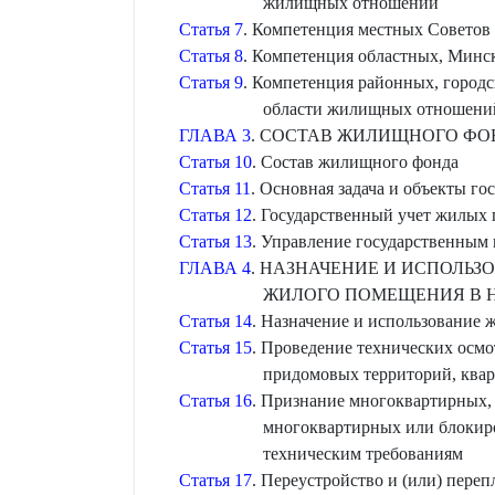
жилищных отношений
Статья 7
. Компетенция местных Советов
Статья 8
. Компетенция областных, Минс
Статья 9
. Компетенция районных, городс
области жилищных отношени
ГЛАВА 3
. СОСТАВ ЖИЛИЩНОГО ФО
Статья 10
. Состав жилищного фонда
Статья 11
. Основная задача и объекты г
Статья 12
. Государственный учет жилых
Статья 13
. Управление государственны
ГЛАВА 4
. НАЗНАЧЕНИЕ И ИСПОЛЬЗ
ЖИЛОГО ПОМЕЩЕНИЯ В 
Статья 14
. Назначение и использование
Статья 15
. Проведение технических осм
придомовых территорий, ква
Статья 16
. Признание многоквартирных,
многоквартирных или блокир
техническим требованиям
Статья 17
. Переустройство и (или) пере