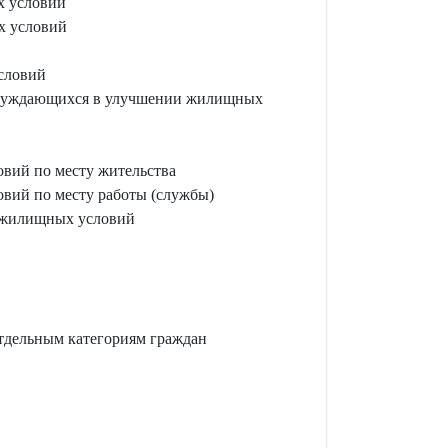
х условий
х условий
словий
те нуждающихся в улучшении жилищных
овий по месту жительства
овий по месту работы (службы)
и жилищных условий
тдельным категориям граждан