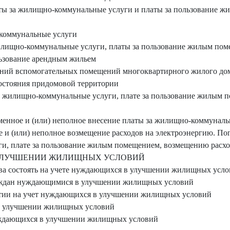
аты за жилищно-коммунальные услуги и платы за пользование 
-коммунальные услуги
жилищно-коммунальные услуги, платы за пользование жилым пом
льзование арендным жильем
ений вспомогательных помещений многоквартирного жилого дом
состояния придомовой территории
 за жилищно-коммунальные услуги, плате за пользование жилым 
еменное и (или) неполное внесение платы за жилищно-коммунал
 и (или) неполное возмещение расходов на электроэнергию. Пог
, плате за пользование жилым помещением, возмещению расхо
 УЛУЧШЕНИИ ЖИЛИЩНЫХ УСЛОВИЙ
ава состоять на учете нуждающихся в улучшении жилищных усл
раждан нуждающимися в улучшении жилищных условий
нятии на учет нуждающихся в улучшении жилищных условий
 в улучшении жилищных условий
нуждающихся в улучшении жилищных условий