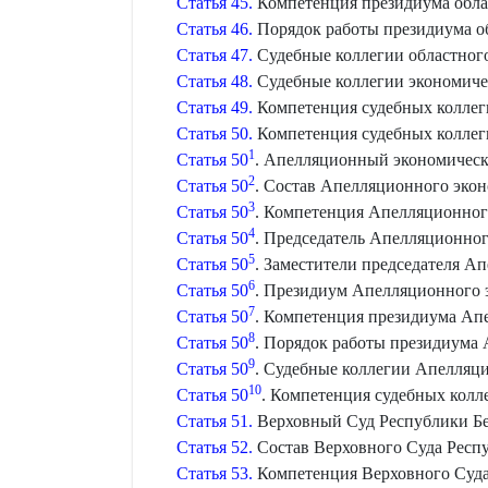
Статья 45.
Компетенция президиума облас
Статья 46.
Порядок работы президиума об
Статья 47.
Судебные коллегии областного
Статья 48.
Судебные коллегии экономичес
Статья 49.
Компетенция судебных коллеги
Статья 50.
Компетенция судебных коллеги
1
Статья 50
. Апелляционный экономическ
2
Статья 50
. Состав Апелляционного экон
3
Статья 50
. Компетенция Апелляционног
4
Статья 50
. Председатель Апелляционног
5
Статья 50
. Заместители председателя А
6
Статья 50
. Президиум Апелляционного 
7
Статья 50
. Компетенция президиума Ап
8
Статья 50
. Порядок работы президиума
9
Статья 50
. Судебные коллегии Апелляци
10
Статья 50
. Компетенция судебных колл
Статья 51.
Верховный Суд Республики Бе
Статья 52.
Состав Верховного Суда Респ
Статья 53.
Компетенция Верховного Суда