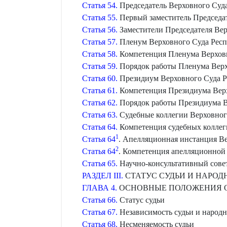
Статья 54.
Председатель Верховного Суда
Статья 55.
Первый заместитель Председат
Статья 56.
Заместители Председателя Вер
Статья 57.
Пленум Верховного Суда Респ
Статья 58.
Компетенция Пленума Верховн
Статья 59.
Порядок работы Пленума Верх
Статья 60.
Президиум Верховного Суда Р
Статья 61.
Компетенция Президиума Верх
Статья 62.
Порядок работы Президиума В
Статья 63.
Судебные коллегии Верховног
Статья 64.
Компетенция судебных коллег
1
Статья 64
. Апелляционная инстанция В
2
Статья 64
. Компетенция апелляционной
Статья 65.
Научно-консультативный сове
РАЗДЕЛ III.
СТАТУС СУДЬИ И НАРОД
ГЛАВА 4.
ОСНОВНЫЕ ПОЛОЖЕНИЯ О 
Статья 66.
Статус судьи
Статья 67.
Независимость судьи и народно
Статья 68.
Несменяемость судьи