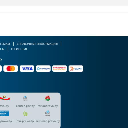
 ТЕМАМ
СПРАВОЧНАЯ ИНФОРМАЦИЯ
РСЫ
О СИСТЕМЕ
е
avo.by
center.gov.by
forumpravo.by
pravo.by
mir.pravo.by
seminar.pravo.by