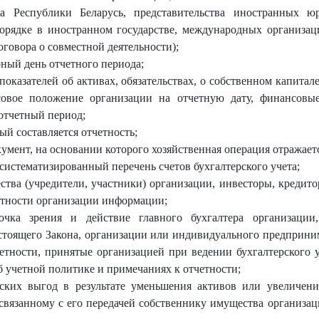
а Республики Беларусь, представительства иностранных 
порядке в иностранном государстве, международных организа
оговора о совместной деятельности);
рный день отчетного периода;
оказателей об активах, обязательствах, о собственном капитале
вое положение организации на отчетную дату, финансовые
отчетный период;
ый составляется отчетность;
мент, на основании которого хозяйственная операция отражается
 систематизированный перечень счетов бухгалтерского учета;
ства (учредители, участники) организации, инвесторы, кредито
етности организации информации;
чка зрения и действие главного бухгалтера организации,
стоящего Закона, организации или индивидуального предприни
четности, принятые организацией при ведении бухгалтерского у
 учетной политике и примечаниях к отчетности;
ских выгод в результате уменьшения активов или увеличени
 связанному с его передачей собственнику имущества организа