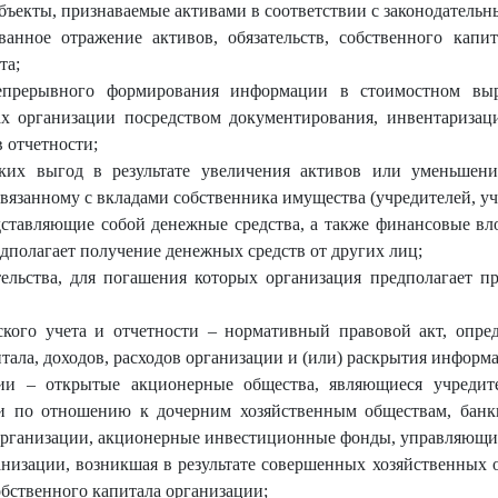
бъекты, признаваемые активами в соответствии с законодательн
ванное отражение активов, обязательств, собственного капит
та;
епрерывного формирования информации в стоимостном выра
дах организации посредством документирования, инвентаризац
в отчетности;
ких выгод в результате увеличения активов или уменьшени
связанному с вкладами собственника имущества (учредителей, уч
дставляющие собой денежные средства, а также финансовые вл
дполагает получение денежных средств от других лиц;
тельства, для погашения которых организация предполагает п
ского учета и отчетности – нормативный правовой акт, опре
итала, доходов, расходов организации и (или) раскрытия информ
ии – открытые акционерные общества, являющиеся учредит
 по отношению к дочерним хозяйственным обществам, банк
е организации, акционерные инвестиционные фонды, управляющ
ганизации, возникшая в результате совершенных хозяйственных 
бственного капитала организации;