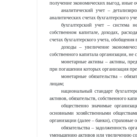
получение экономических выгод, иные о
аналитический учет – детализиро
аналитических счетах бухгалтерского уче
бухгалтерский учет – система н
собственном капитале, доходах, расхо
счетах бухгалтерского учета, обобщения 
доходы – увеличение экономичес
собственного капитала организации, не 
монетарные активы – активы, пре
при погашении которых организация пре
монетарные обязательства – обяза
лицам;
национальный стандарт бухгалтер
активов, обязательств, собственного кап
общественно значимые организац
основными хозяйственными обществами
организации (далее – банки), страховы
обязательства – задолженность ор
уменьшению активов или увеличению со