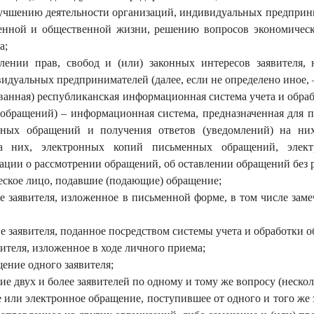
лучшению деятельности организаций, индивидуальных предприн
енной и общественной жизни, решению вопросов экономическ
а;
лении прав, свобод и (или) законных интересов заявителя,
видуальных предпринимателей (далее, если не определено иное, 
ованная) республиканская информационная система учета и обр
и обращений) – информационная система, предназначенная для 
нных обращений и получения ответов (уведомлений) на ни
на них, электронных копий письменных обращений, элект
ции о рассмотрении обращений, об оставлении обращений без р
еское лицо, подавшие (подающие) обращение;
 заявителя, изложенное в письменной форме, в том числе заме
 заявителя, поданное посредством системы учета и обработки 
ителя, изложенное в ходе личного приема;
ение одного заявителя;
е двух и более заявителей по одному и тому же вопросу (неско
или электронное обращение, поступившее от одного и того же 