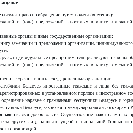
бращение
еализуют право на обращение путем подачи (внесения):
мечаний и (или) предложений, вносимых в книгу замечани
твенные органы и иные государственные организации;
книгу замечаний и предложений организации, индивидуального
уги.
русь, индивидуальные предприниматели реализуют право на об
мечаний и (или) предложений, вносимых в книгу замечани
твенные органы и иные государственные организации.
спублики Беларусь иностранные граждане и лица без гражда
арегистрированных в установленном порядке в иностранном го
 обращение наравне с гражданами Республики Беларусь и юри
еспублики Беларусь, законами и международными договорами Р
ся заявителями добровольно. Осуществление заявителями их 
ресы других лиц, наносить ущерб национальной безопасност
ности организаций.