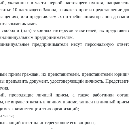
ий, указанных в части первой настоящего пункта, направлен
татьи 10 настоящего Закона, а также запрос и представление д
ащениях, или представляемых по требованиям органов дознания
ательными актами.
 свобод и (или) законных интересов заявителей, их представит
к индивидуальным предпринимателям.
ндивидуальные предприниматели несут персональную ответ
ный прием граждан, их представителей, представителей юриди
ы предъявить документ, удостоверяющий личность. Представит
очия.
ий, проводящие личный прием, а также работники органи
, не вправе отказать в личном приеме, записи на личный прием
щимся к компетенции этих организаций;
и часы;
рпывающий ответ на интересующие его вопросы;