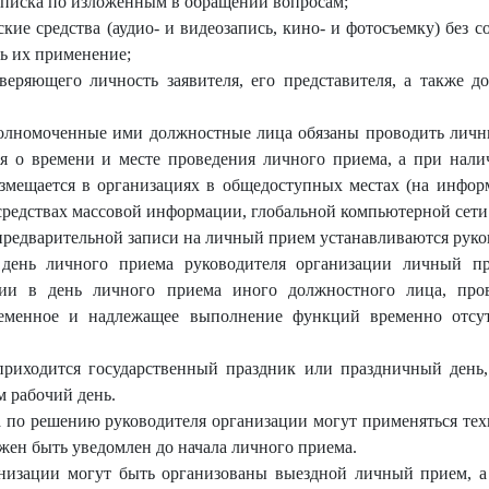
реписка по изложенным в обращении вопросам;
ские средства (аудио- и видеозапись, кино- и фотосъемку) без 
ь их применение;
оверяющего личность заявителя, его представителя, а также 
полномоченные ими должностные лица обязаны проводить личны
я о времени и месте проведения личного приема, а при нали
азмещается в организациях в общедоступных местах (на инфор
 средствах массовой информации, глобальной компьютерной сети
предварительной записи на личный прием устанавливаются руко
 день личного приема руководителя организации личный п
вии в день личного приема иного должностного лица, про
временное и надлежащее выполнение функций временно отсу
приходится государственный праздник или праздничный день
м рабочий день.
 по решению руководителя организации могут применяться техни
лжен быть уведомлен до начала личного приема.
низации могут быть организованы выездной личный прием, а 