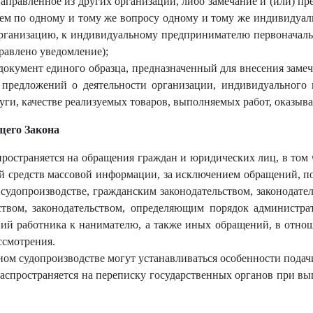
направленное из других организаций, либо замечание и (или) п
лем по одному и тому же вопросу одному и тому же индивидуа
 организацию, к индивидуальному предпринимателю первоначаль
равлено уведомление);
окумент единого образца, предназначенный для внесения замеча
) предложений о деятельности организации, индивидуального
и, качестве реализуемых товаров, выполняемых работ, оказыва
щего Закона
спространяется на обращения граждан и юридических лиц, в том
й средств массовой информации, за исключением обращений, п
судопроизводстве, гражданским законодательством, законодате
ством, законодательством, определяющим порядок администрат
ий работника к нанимателю, а также иных обращений, в отно
ссмотрения.
ном судопроизводстве могут устанавливаться особенности подач
 распространяется на переписку государственных органов при 