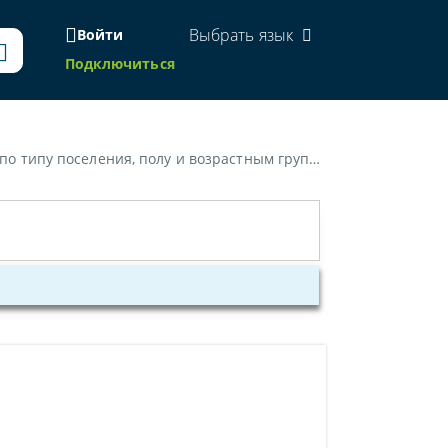
Выбрать язык
Войти
Подключиться
 и возрастным группам (на начало года; человек)"»