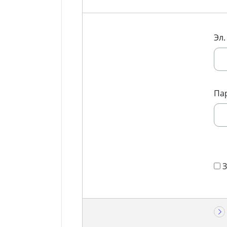
Эл.
Па