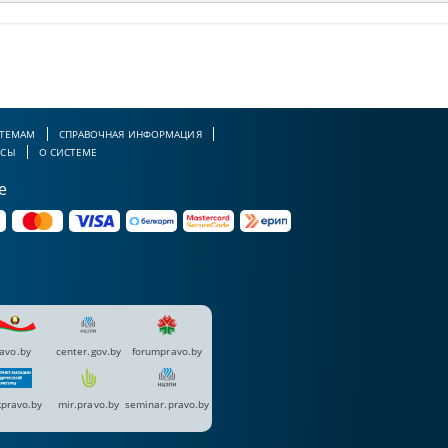
 ТЕМАМ
СПРАВОЧНАЯ ИНФОРМАЦИЯ
РСЫ
О СИСТЕМЕ
е
avo.by
center.gov.by
forumpravo.by
pravo.by
mir.pravo.by
seminar.pravo.by