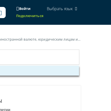
Выбрать язык
Войти
Подключиться
м лицам и средневзвешенные процентные ставки по ним"»
Ы
легии