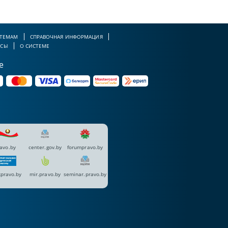
 ТЕМАМ
СПРАВОЧНАЯ ИНФОРМАЦИЯ
РСЫ
О СИСТЕМЕ
е
avo.by
center.gov.by
forumpravo.by
pravo.by
mir.pravo.by
seminar.pravo.by