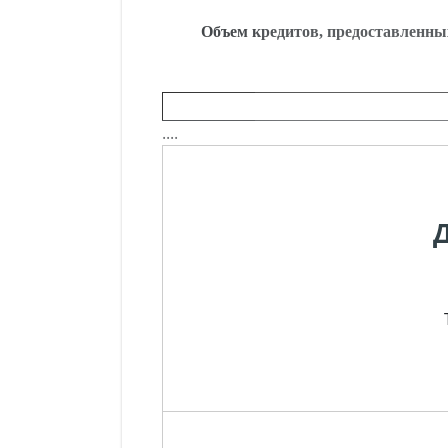
Объем кредитов, предоставл
енны
....