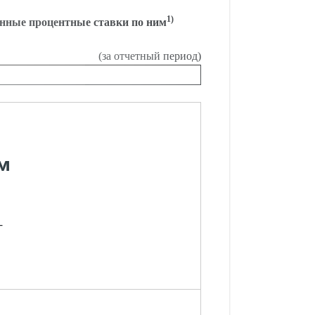
1)
енные процентные ставки по ним
(за отчетный период)
м
-