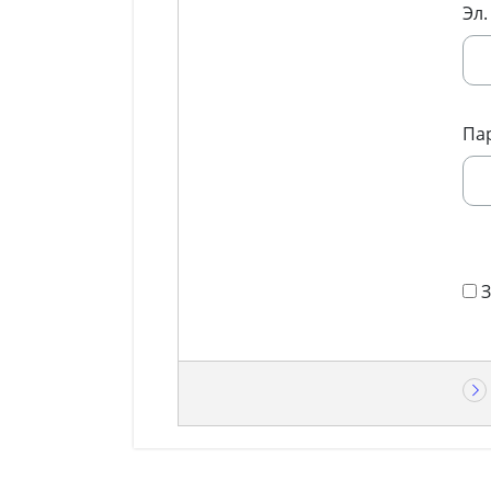
Эл.
Па