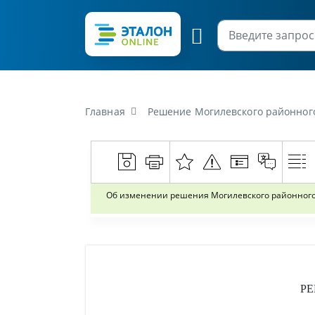
Главная
Решение Могилевского районного Совета де
Об изменении решения Могилевского районного С
Р