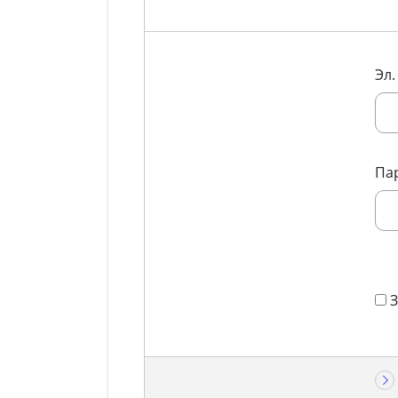
Эл.
Па