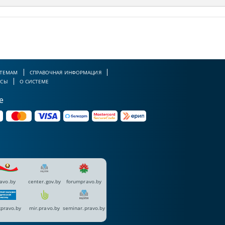
 ТЕМАМ
СПРАВОЧНАЯ ИНФОРМАЦИЯ
РСЫ
О СИСТЕМЕ
е
avo.by
center.gov.by
forumpravo.by
pravo.by
mir.pravo.by
seminar.pravo.by