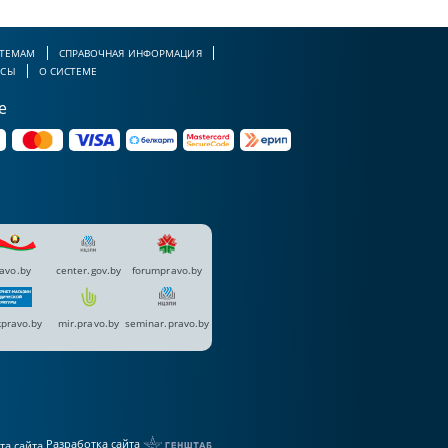
 ТЕМАМ
СПРАВОЧНАЯ ИНФОРМАЦИЯ
РСЫ
О СИСТЕМЕ
е
avo.by
center.gov.by
forumpravo.by
pravo.by
mir.pravo.by
seminar.pravo.by
Разработка сайта
та сайта