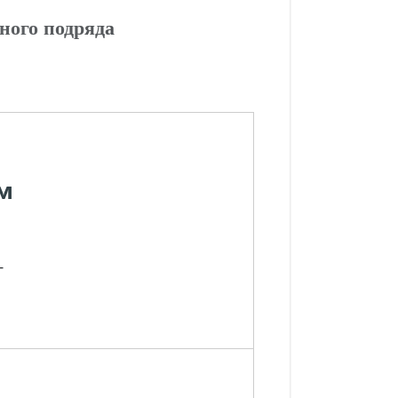
ного подряда
м
-