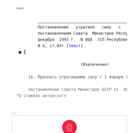
===

         ________________________________________
         Постановление   утратило   силу   с   1 
         постановлением Совета  Министров Республ
         декабря  1993 г.  N 868  (СП Республики 
         N 6, ст.84) [
текст
]

 ■ ║

                           (Извлечение)

     16. Признать утратившими силу с 1 января 1989
     постановление Совета Министров БССР от  28 а
"О ставках авторского 
....