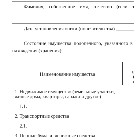
Фамилия, собственное имя, отчество (если та
___________________________________________________
___________________________________________________
Дата установления опеки (попечительства) _______
Состояние имущества подопечного, указанного в 
нахождения (хранения):
на
Наименование имущества
(
и
1. Недвижимое имущество (земельные участки,
жилые дома, квартиры, гаражи и другое)
1.1.
2. Транспортные средства
2.1.
3. Ценные бумаги, денежные средства,