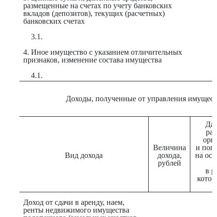
размещенные на счетах по учету банковских
вкладов (депозитов), текущих (расчетных)
банковских счетах
3.1.
4. Иное имущество с указанием отличительных
признаков, изменение состава имущества
4.1.
Доходы, полученные от управления имущес
Дат
ра
орг
Величина
и поп
Вид дохода
дохода,
на ос
рублей
с
в р
котор
Доход от сдачи в аренду, наем,
ренты недвижимого имущества