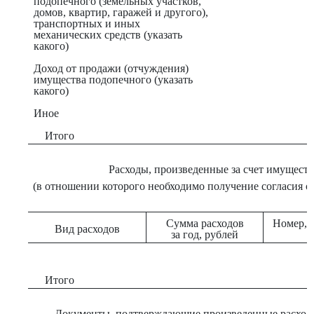
подопечного (земельных участков,
домов, квартир, гаражей и другого),
транспортных и иных
механических средств (указать
какого)
Доход от продажи (отчуждения)
имущества подопечного (указать
какого)
Иное
Итого
Расходы, произведенные за счет имущест
(в отношении которого необходимо получение согласия о
Сумма расходов
Номер, 
Вид расходов
за год, рублей
Итого
Документы, подтверждающие произведенные расходы