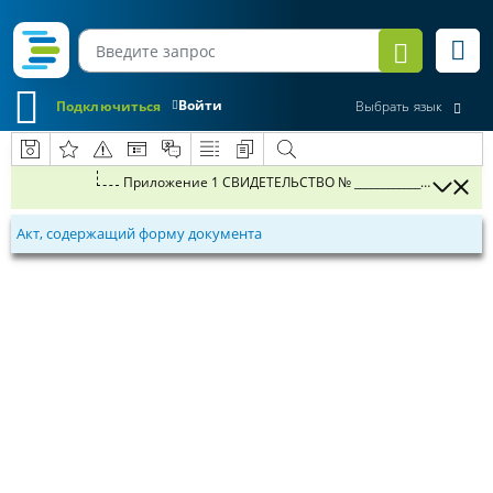
Войти
Подключиться
Выбрать язык
Прило
Акт, содержащий форму документа
и
а