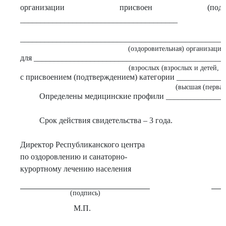
организации присвоен (подт
_______________________________________
(
___________________________________________________
(оздоровительная) организация
для _______________________________________________
(взрослых (взрослых и детей, д
с присвоением (подтверждением) категории ___________
(высшая (первая,
Определены медицинские профили _______________
Срок действия свидетельства – 3 года.
Директор Республиканского центра
по оздоровлению и санаторно-
курортному лечению населения
(подпись)
М.П.