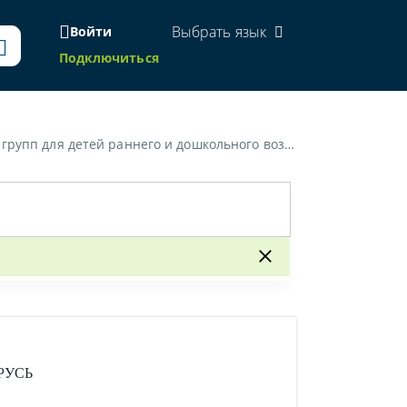
Выбрать язык
Войти
Подключиться
ннего и дошкольного возраста в сельской местности»
РУСЬ