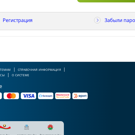
Регистрация
Забыли паро
 ТЕМАМ
СПРАВОЧНАЯ ИНФОРМАЦИЯ
РСЫ
О СИСТЕМЕ
е
avo.by
center.gov.by
forumpravo.by