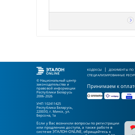
КОДЕКСЫ
ДОКУМЕНТЫ ПО
СПЕЦИАЛИЗИРОВАННЫЕ РЕСУ
© Национальный центр
законодательства и
Принимаем к оплат
правовой информации
Республики Беларусь
2006-2026
УНП 102411425
Республика Беларусь,
220030, г. Минск, ул.
Берсона, 1а
Если у Вас возникли вопросы по регистрации
или продлению доступа, а также работе в
системе ЭТАЛОН-ONLINE, обращайтесь к
pr