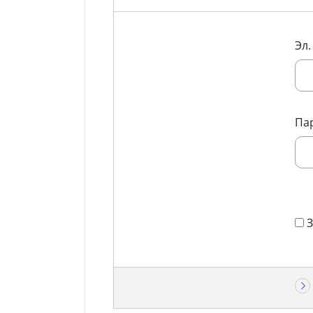
Эл.
Па