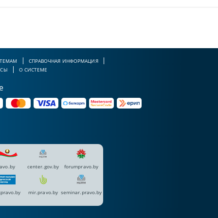
 ТЕМАМ
СПРАВОЧНАЯ ИНФОРМАЦИЯ
РСЫ
О СИСТЕМЕ
е
avo.by
center.gov.by
forumpravo.by
pravo.by
mir.pravo.by
seminar.pravo.by