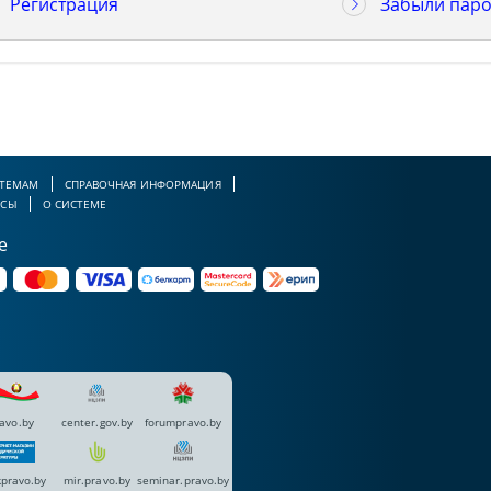
Регистрация
Забыли паро
 ТЕМАМ
СПРАВОЧНАЯ ИНФОРМАЦИЯ
РСЫ
О СИСТЕМЕ
е
avo.by
center.gov.by
forumpravo.by
pravo.by
mir.pravo.by
seminar.pravo.by