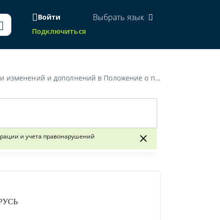
Выбрать язык
Войти
Подключиться
ия единой государственной системы регистрации и учета правонарушений»
трации и учета правонарушений
РУСЬ