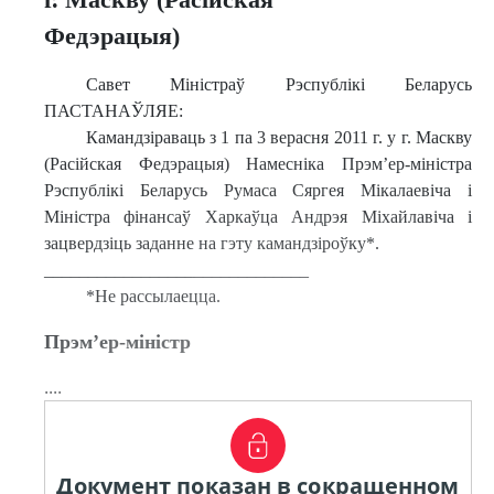
Федэрацыя)
Савет Міністраў Рэспублікі Беларусь
ПАСТАНАЎЛЯЕ:
Камандзіраваць з 1 па 3 верасня 2011 г. у г. Маскву
(Расійская Федэрацыя) Намесніка Прэм’ер-міністра
Рэспублікі Беларусь Румаса Сяргея Мікалаевіча і
Міністра фінансаў Харкаўца Андрэя Міхайлавіча і
зацвердзіць заданне на гэту камандзіроўку*.
______________________________
*Не рассылаецца.
Прэм’ер-міністр
....
Документ показан в сокращенном