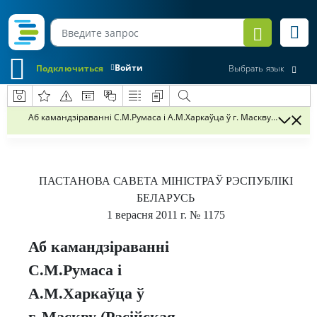
Войти
Подключиться
Выбрать язык
Аб камандзіраванні С.М.Румаса і А.М.Харкаўца ў г. Маскву (Расійска
ПАСТАНОВА
САВЕТА
МІНІСТРАЎ
РЭСПУБЛІКІ
БЕЛАРУСЬ
1
верасня
2011 г.
№ 1175
Аб камандзіраванні
С.М.Румаса і
А.М.Харкаўца ў
г. Маскву (Расійская