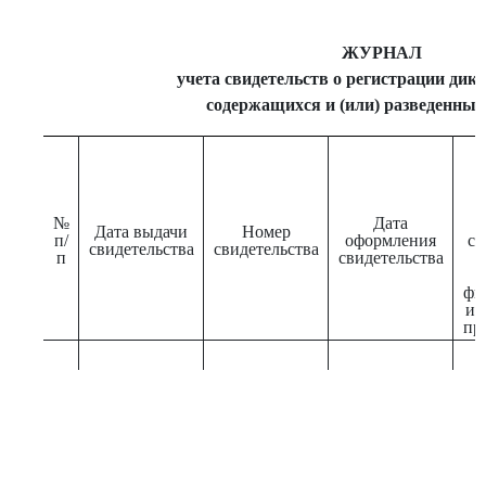
ЖУРНАЛ
учета свидетельств о регистрации дик
содержащихся и (или) разведенных
(
№
Дата
Дата выдачи
Номер
п/
оформления
со
свидетельства
свидетельства
п
свидетельства
фи
ин
пр