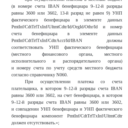
(в номере счета IBAN бенефициара 9–12-й разряды
равны 3600 или 3602, 13-й разряд не равен 9) УНП
фактического бенефициара в элементе данных
PmtInf/CdtTrfTxInf/UltmtCdtr/Id/OrgId/Othr/Id и номер
счета бенефициара в элементе данных
PmtInf/CdtTrfTxInf/CdtrAcct/Id/IBAN должны
соответствовать УНП фактического бенефициара
(местного финансового органа, местного
исполнительного и распорядительного органа)
и номеру счета по учету средств местного бюджета
согласно справочнику N060.
При осуществлении платежа со счета
плательщика, в котором 9–12-й разряды счета IBAN
равны 3600 или 3602, на счет бенефициара, в котором
9–12-й разряды счета IBAN равны 3600 или 3602,
и совпадении УНП бенефициара и УНП фактического
бенефициара компонент PmtInf/CdtTrfTxInf/UltmtCdtr
должен отсутствовать.»;