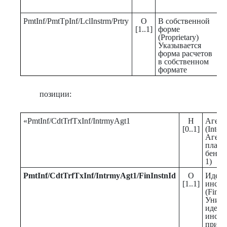
п
PmtInf/PmtTpInf/LclInstrm/Prtry
О
В собственной
[
[1..1]
форме
З
(Proprietary)
з
Указывается
с
форма расчетов
с
в собственном
N
формате
позиции:
«PmtInf/CdtTrfTxInf/IntrmyAgt1
Н
Агент
[0..1]
(Inter
Агент
плате
бенеф
1)
PmtInf
/
CdtTrfTxInf
/
IntrmyAgt1
/
FinInstnId
О
Идент
[1..1]
инсти
(Financ
Уника
идент
инстит
присв