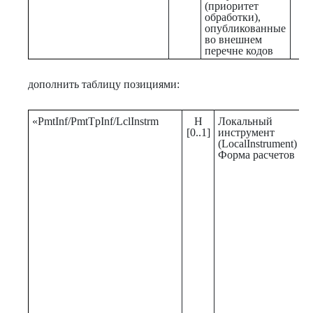
(приоритет
обработки),
опубликованные
во внешнем
перечне кодов
дополнить таблицу позициями:
«PmtInf/PmtTpInf/LclInstrm
Н
Локальный
И
[0..1]
инструмент
д
(LocalInstrument)
в
Форма расчетов
л
к
д
о
л
о
И
в
о
п
п
п
с
р
и