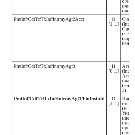
с меж
или с
идент
PmtInf/CdtTrfTxInf/IntrmyAgt2Acct
О
Счет 
[1..1]
(Inter
Одноз
счета
(корр
банка
PmtInf/CdtTrfTxInf/IntrmyAgt3
Н
Агент
[0..1]
(Inter
Агент
плате
бенеф
3)
PmtInf
/
CdtTrfTxInf
/
IntrmyAgt3
/
FinInstnId
О
Идент
[1..1]
инсти
(Financ
Уника
идент
инстит
присв
с меж