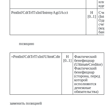
или с
идент
PmtInf/CdtTrfTxInf/IntrmyAgt3Acct
Н
Счет 
[0..1]
(Inter
Одноз
счета
(корр
банка
позицию
«PmtInf/CdtTrfTxInf/UltmtCdtr
Н
Фактический
И
[0..1]
бенефициар
в 
(UltimateCreditor)
ф
Фактический
б
бенефициар
о
(сторона, перед
о
которой
исполняются
денежные
обязательства)
заменить позицией