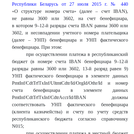
Республики Беларусь от 27 июля 2015 г. № 440
«О структуре номера счета» (далее – счет IBAN),
не равны 3600 или 3602, на счет бенефициара,
в котором 9–12-й разряды счета IBAN равны 3600 или
3602, и несовпадении учетного номера плательщика
(далее – УНП) бенефициара и УНП фактического
бенефициара. При этом:
при осуществлении платежа в республиканский
бюджет (в номере счета IBAN бенефициара 9–12-й
разряды равны 3600 или 3602, 13-й разряд равен 9)
УНП фактического бенефициара в элементе данных
PmtInf/CdtTrfTxInf/UltmtCdtr/Id/OrgId/Othr/Id и номер
счета бенефициара в элементе данных
PmtInf/CdtTrfTxInf/CdtrAcct/Id/IBAN должны
соответствовать УНП фактического бенефициара
(клиента казначейства) и счету по учету средств
республиканского бюджета согласно справочнику
N015;
при осуществлении платежа в местный бюджет