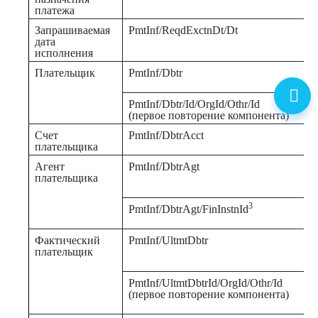
платежа
Запрашиваемая
PmtInf/ReqdExctnDt/Dt
дата
исполнения
Плательщик
PmtInf/Dbtr
PmtInf/Dbtr/Id/OrgId/Othr/Id
(первое повторение компонента)
Счет
PmtInf/DbtrAcct
плательщика
Агент
PmtInf/DbtrAgt
плательщика
3
PmtInf/DbtrAgt/FinInstnId
Фактический
PmtInf/UltmtDbtr
плательщик
PmtInf/UltmtDbtrId/OrgId/Othr/Id
(первое повторение компонента)