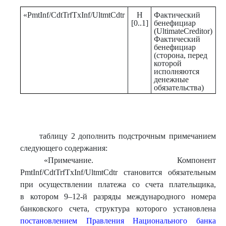
«PmtInf/CdtTrfTxInf/UltmtCdtr
Н
Фактический
С
[0..1]
бенефициар
п
(UltimateCreditor)
И
Фактический
в 
бенефициар
ф
(сторона, перед
б
которой
о
исполняются
о
денежные
обязательства)
таблицу 2 дополнить подстрочным примечанием
следующего содержания:
«Примечание. Компонент
PmtInf/CdtTrfTxInf/UltmtCdtr становится обязательным
при осуществлении платежа со счета плательщика,
в котором 9–12-й разряды международного номера
банковского счета, структура которого установлена
постановлением Правления Национального банка