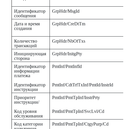
Идентификатор
GrpHdr/MsgId
сообщения
Дата и время
GrpHdr/CreDtTm
создания
Количество
GrpHdr/NbOfTxs
транзакций
Инициирующая
GrpHdr/InitgPty
сторона
Идентификатор
PmtInf/PmtInfId
информации
платежа
Идентификатор
PmtInf/CdtTrfTxInf/PmtId/InstrId
инструкции
Приоритет
PmtInf/PmtTpInf/InstrPrty
инструкции/
Код уровня
PmtInf/PmtTpInf/SvcLvl/Cd
обслуживания
Код категории
PmtInf/PmtTpInf/CtgyPurp/Cd
назначения