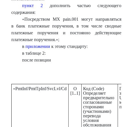
пункт 2
дополнить частью следующего
содержания:
«Посредством МХ pain.001 могут направляться
в банк платежные поручения, в том числе сводные
платежные поручения и постоянно действующие
платежные поручения.»;
в
приложении
к этому стандарту:
в таблице 2:
после позиции
«PmtInf/PmtTpInf/SvcLvl/Cd
О
Код (Code)
При
[1..1]
Определяет
зна
предварительно
UR
согласованные
мгн
сторонами
пла
(участниками)
перевода
условия
обслуживания