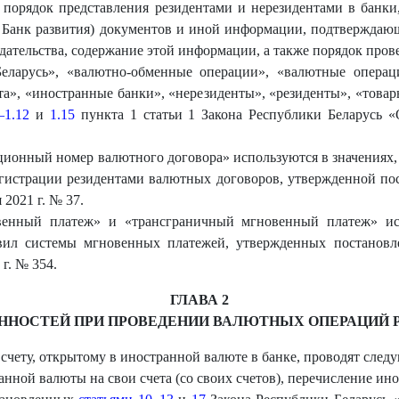
и порядок представления резидентами и нерезидентами в банк
 – Банк развития) документов и иной информации, подтвержда
дательства, содержание этой информации, а также порядок про
еларусь», «валютно-обменные операции», «валютные операц
а», «иностранные банки», «нерезиденты», «резиденты», «товар
–1.12
и
1.15
пункта 1 статьи 1 Закона Республики Беларусь 
ционный номер валютного договора» используются в значениях
гистрации резидентами валютных договоров, утвержденной по
 2021 г. № 37.
енный платеж» и «трансграничный мгновенный платеж» исп
ил системы мгновенных платежей, утвержденных постановл
г. № 354.
ГЛАВА 2
ННОСТЕЙ ПРИ ПРОВЕДЕНИИ ВАЛЮТНЫХ ОПЕРАЦИЙ Р
 счету, открытому в иностранной валюте в банке, проводят сле
анной валюты на свои счета (со своих счетов), перечисление ин