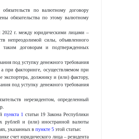
 обязательств по валютному договору
ены обязательства по этому валютному
я 2022 г. между юридическими лицами –
ств непреодолимой силы, объявленного
о таким договорам и подтвержденных
вания под уступку денежного требования
 а при факторинге, осуществляемом при
 экспортера, должнику и (или) фактору,
ания под уступку денежного требования
зательств нерезидентом, определенный
р.
ой
пункта 1
статьи 19 Закона Республики
их рублей и (или) иностранной валюты
аях, указанных в
пункте 5
этой статьи:
анке счет юридического лица – резидента