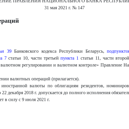
ЕНИЕ
ПРАВЛЕНИЯ НАЦИОНАЛЬНОГО БАНКА РЕСПУБЛИ
31 мая 2021 г.
№ 147
ераций
тьи 39
Банковского кодекса Республики Беларусь,
подпункто
а 7
статьи 10, части третьей
пункта 1
статьи 11, части втор
О валютном регулировании и валютном контроле» Правление Н
ении валютных операций (прилагается).
ие иностранной валюты по облигациям резидентов, номиниро
22 декабря 2018 г. допускается до полного исполнения обязател
т в силу с 9 июля 2021 г.