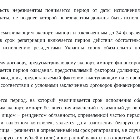
ьств нерезидентом понимается период от даты исполнения
аты, не позднее которой нерезидентом должны быть исполн
усматривающим экспорт, импорт и заключенным до 24 феврал
в срок репатриации включается период действия обстоятель
х исполнению резидентами Украины своих обязательств п
му договору, предусматривающему экспорт, импорт, финансиро
чается период ожидания, предоставляемый фактором должнику,
 ожидания, предоставляемый фактором, выступающим на стороне
 соответствии с условиями заключенных договоров финансиров
ся период, на который увеличивается срок исполнения обя
 экспорт, импорт, без внесения изменений в указанный догово
 лицом – резидентом обязанности, определенной частью перв
и валютном контроле», является дата зачисления белорусск
лица – резидента в определенный им срок репатриации, а в случ
белорусских рублей и (или) иностранной валюты на открытый в б