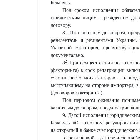
Беларусь.
Под сроком исполнения обязател
юридическим лицом – резидентом до д
договору.
1
8
. По валютным договорам, пред
резидентами и резидентами Украины, 
Украиной моратория, препятствующи
документально.
2
8
. При осуществлении по валютно
(факторинга) в срок репатриации вклю
участии нескольких факторов, – период
выступающему на стороне импортера, в
(договоров факторинга).
Под периодом ожидания понимает
валютным договором, предусматривающим
9. Датой исполнения юридическим
Беларусь «О валютном регулировании 
на открытый в банке счет юридического 
в части первой – дата зачисления 