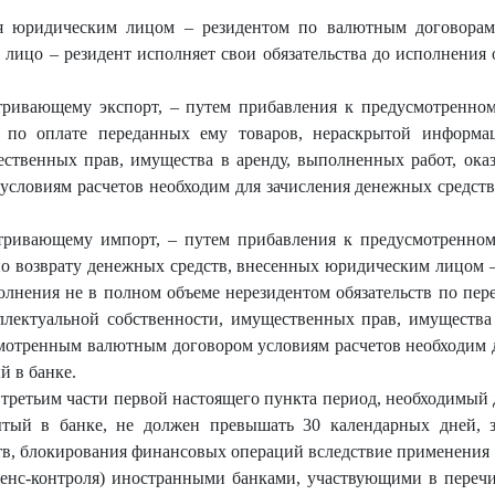
ся юридическим лицом – резидентом по валютным договорам
 лицо – резидент исполняет свои обязательства до исполнения 
тривающему экспорт, – путем прибавления к предусмотренно
м по оплате переданных ему товаров, нераскрытой информ
ственных прав, имущества в аренду, выполненных работ, ока
ловиям расчетов необходим для зачисления денежных средств 
тривающему импорт, – путем прибавления к предусмотренном
по возврату денежных средств, внесенных юридическим лицом –
олнения не в полном объеме нерезидентом обязательств по пер
лектуальной собственности, имущественных прав, имущества
смотренным валютным договором условиям расчетов необходим д
й в банке.
третьим части первой настоящего пункта период, необходимый д
ытый в банке, не должен превышать 30 календарных дней, 
в, блокирования финансовых операций вследствие применения
аенс-контроля) иностранными банками, участвующими в переч