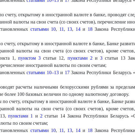
становленных
статьями 10–13
и
17
Закона Республики Беларусь 
по счету, открытому в иностранной валюте в банке, проводят с
анной валюты на свои счета (со своих счетов), перечисление ин
установленных
статьями 10
,
11
,
13
,
14
и
18
Закона Республики
о счету, открытому в иностранной валюте в банке, Банке разви
ранной валюты на свои счета (со своих счетов), кроме счетов,
нкта 1,
пунктом 3
статьи 12,
пунктами 2
и
3
статьи 13 Зак
еречисление иностранной валюты по своим счетам;
становленных
статьями 10–13
и
17
Закона Республики Беларусь 
оводят расчеты наличными белорусскими рублями за предела
е более 100 базовых величин по одному валютному договору.
 по счету, открытому в иностранной валюте в банке, Банке раз
ранной валюты на свои счета (со своих счетов), кроме счетов,
 13,
пунктами 1
и
2
статьи 14 Закона Республики Беларусь 
алюты по своим счетам;
установленных
статьями 10
,
11
,
13
,
14
и
18
Закона Республики