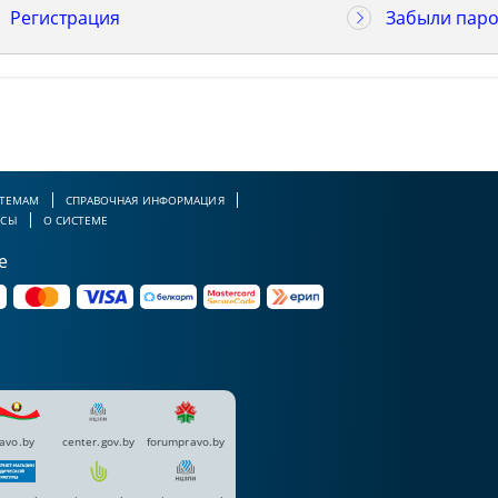
Регистрация
Забыли паро
 ТЕМАМ
СПРАВОЧНАЯ ИНФОРМАЦИЯ
РСЫ
О СИСТЕМЕ
е
avo.by
center.gov.by
forumpravo.by