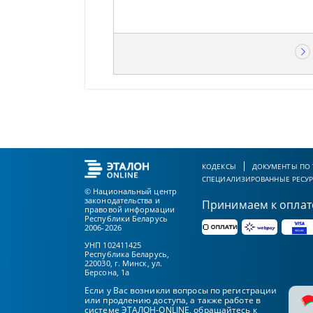
КОДЕКСЫ
ДОКУМЕНТЫ ПО
СПЕЦИАЛИЗИРОВАННЫЕ РЕСУ
© Национальный центр
законодательства и
Принимаем к оплат
правовой информации
Республики Беларусь
2006-2026
УНП 102411425
Республика Беларусь,
220030, г. Минск, ул.
Берсона, 1а
Если у Вас возникли вопросы по регистрации
или продлению доступа, а также работе в
системе ЭТАЛОН-ONLINE, обращайтесь к