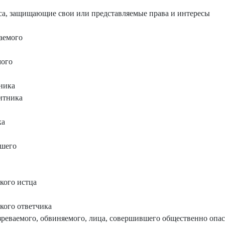
а, защищающие свои или представляемые права и интересы
аемого
мого
ника
итника
ка
вшего
кого истца
кого ответчика
реваемого, обвиняемого, лица, совершившего общественно опас