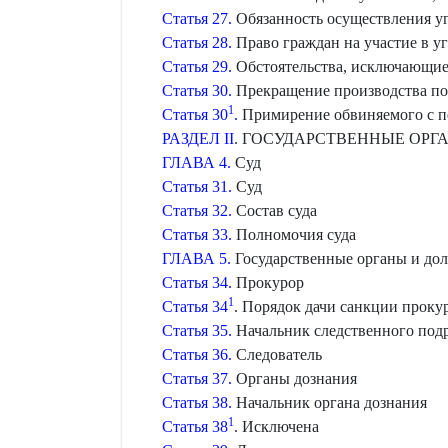
Статья 27.
Обязанность осуществления у
Статья 28.
Право граждан на участие в у
Статья 29.
Обстоятельства, исключающие
Статья 30.
Прекращение производства по 
1
Статья 30
.
Примирение обвиняемого с 
РАЗДЕЛ II
. ГОСУДАРСТВЕННЫЕ ОРГ
ГЛАВА 4.
Суд
Статья 31.
Суд
Статья 32.
Состав суда
Статья 33.
Полномочия суда
ГЛАВА 5.
Государственные органы и до
Статья 34.
Прокурор
1
Статья 34
. Порядок дачи санкции проку
Статья 35.
Начальник следственного под
Статья 36.
Следователь
Статья 37.
Органы дознания
Статья 38.
Начальник органа дознания
1
Статья 38
. Исключена