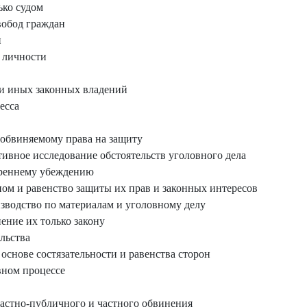
ько судом
вобод граждан
и
 личности
и иных законных владений
есса
обвиняемому права на защиту
тивное исследование обстоятельств уголовного дела
треннему убеждению
ном и равенство защиты их прав и законных интересов
изводство по материалам и уголовному делу
ение их только закону
льства
основе состязательности и равенства сторон
вном процессе
астно-публичного и частного обвинения